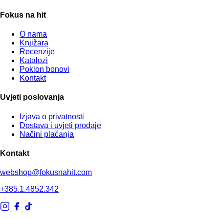
Fokus na hit
O nama
Knjižara
Recenzije
Katalozi
Poklon bonovi
Kontakt
Uvjeti poslovanja
Izjava o privatnosti
Dostava i uvjeti prodaje
Načini plaćanja
Kontakt
webshop@fokusnahit.com
+385.1.4852.342