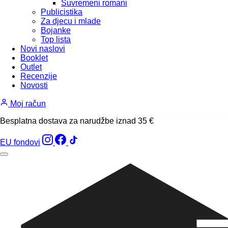
Suvremeni romani
Publicistika
Za djecu i mlade
Bojanke
Top lista
Novi naslovi
Booklet
Outlet
Recenzije
Novosti
Moj račun
Besplatna dostava za narudžbe iznad 35 €
EU fondovi