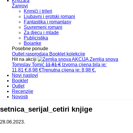
Knjižara
Žanrovi
Krimići i trileri
Ljubavni i erotski romani
Fantastika i romantasy
Suvremeni romani
Za djecu i mlade
Publicistika
Bojanke
Posebne ponude
Outlet
rasprodaja
Booklet
kolekcije
Hit na akciji
AKCIJA
Zemlja snova
Tomislav Tomić
11,81
€
Izvorna cijena bila je:
11,81 €.
8,98
€
Trenutna cijena je: 8,98 €.
Novi naslovi
Booklet
Outlet
Recenzije
Novosti
setnica_serijal_cetiri knjige
28.06.2023.