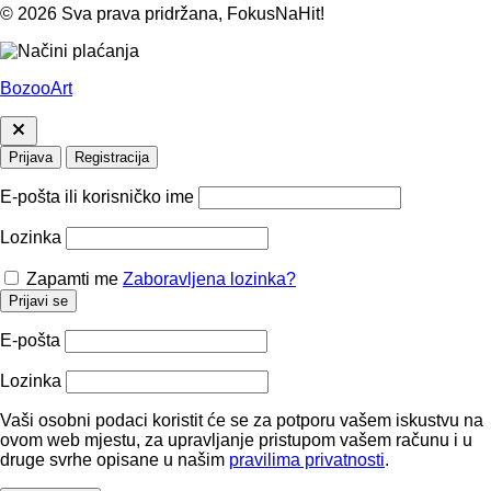
© 2026 Sva prava pridržana, FokusNaHit!
BozooArt
Prijava
Registracija
E-pošta ili korisničko ime
Lozinka
Zapamti me
Zaboravljena lozinka?
Prijavi se
E-pošta
Lozinka
Vaši osobni podaci koristit će se za potporu vašem iskustvu na
ovom web mjestu, za upravljanje pristupom vašem računu i u
druge svrhe opisane u našim
pravilima privatnosti
.