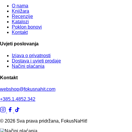
O nama
Knjižara
Recenzije
Katalozi
Poklon bonovi
Kontakt
Uvjeti poslovanja
Izjava o privatnosti
Dostava i uvjeti prodaje
Načini plaćanja
Kontakt
webshop@fokusnahit.com
+385.1.4852.342
© 2026 Sva prava pridržana, FokusNaHit!