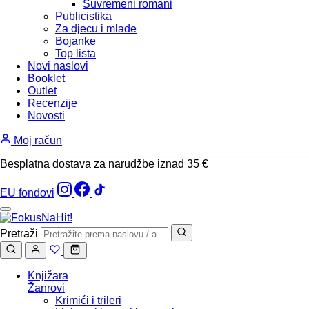
Suvremeni romani
Publicistika
Za djecu i mlade
Bojanke
Top lista
Novi naslovi
Booklet
Outlet
Recenzije
Novosti
Moj račun
Besplatna dostava za narudžbe iznad 35 €
EU fondovi
Pretraži
Knjižara
Žanrovi
Krimići i trileri