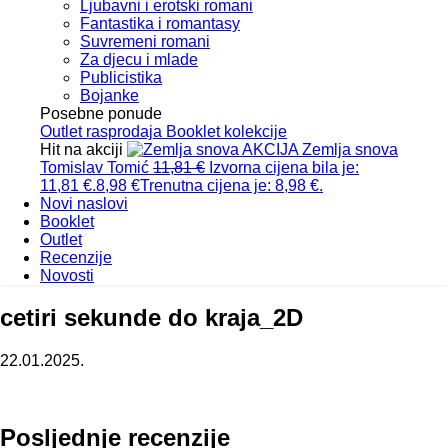
Ljubavni i erotski romani
Fantastika i romantasy
Suvremeni romani
Za djecu i mlade
Publicistika
Bojanke
Posebne ponude
Outlet
rasprodaja
Booklet
kolekcije
Hit na akciji
AKCIJA
Zemlja snova
Tomislav Tomić
11,81
€
Izvorna cijena bila je:
11,81 €.
8,98
€
Trenutna cijena je: 8,98 €.
Novi naslovi
Booklet
Outlet
Recenzije
Novosti
cetiri sekunde do kraja_2D
22.01.2025.
Posljednje recenzije