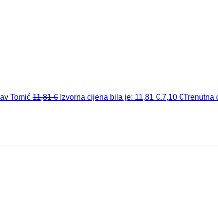
lav Tomić
11,81
€
Izvorna cijena bila je: 11,81 €.
7,10
€
Trenutna c