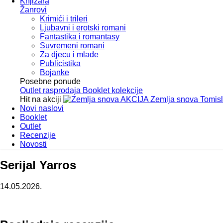
Knjižara
Žanrovi
Krimići i trileri
Ljubavni i erotski romani
Fantastika i romantasy
Suvremeni romani
Za djecu i mlade
Publicistika
Bojanke
Posebne ponude
Outlet
rasprodaja
Booklet
kolekcije
Hit na akciji
AKCIJA
Zemlja snova
Tomis
Novi naslovi
Booklet
Outlet
Recenzije
Novosti
Serijal Yarros
14.05.2026.