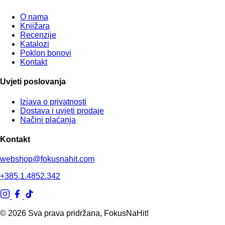
O nama
Knjižara
Recenzije
Katalozi
Poklon bonovi
Kontakt
Uvjeti poslovanja
Izjava o privatnosti
Dostava i uvjeti prodaje
Načini plaćanja
Kontakt
webshop@fokusnahit.com
+385.1.4852.342
© 2026 Sva prava pridržana, FokusNaHit!