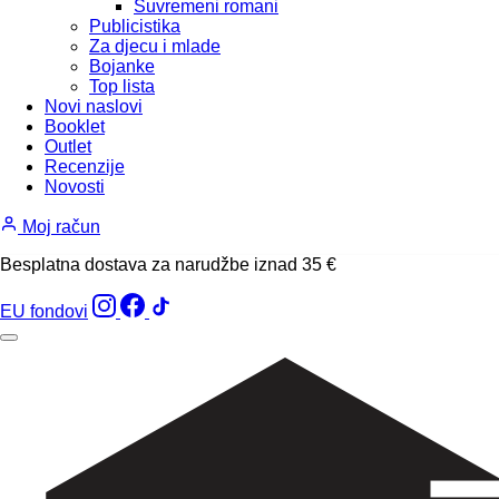
Suvremeni romani
Publicistika
Za djecu i mlade
Bojanke
Top lista
Novi naslovi
Booklet
Outlet
Recenzije
Novosti
Moj račun
Besplatna dostava za narudžbe iznad 35 €
EU fondovi