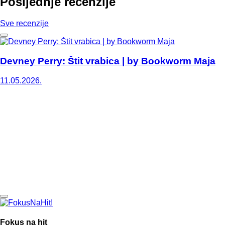
Posljednje recenzije
Sve recenzije
Devney Perry: Štit vrabica | by Bookworm Maja
11.05.2026.
Fokus na hit