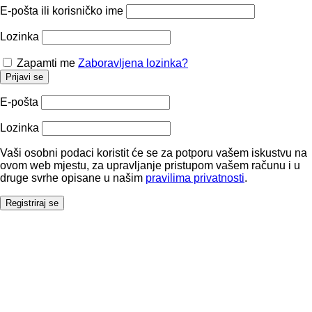
E-pošta ili korisničko ime
Lozinka
Zapamti me
Zaboravljena lozinka?
Prijavi se
E-pošta
Lozinka
Vaši osobni podaci koristit će se za potporu vašem iskustvu na
ovom web mjestu, za upravljanje pristupom vašem računu i u
druge svrhe opisane u našim
pravilima privatnosti
.
Registriraj se