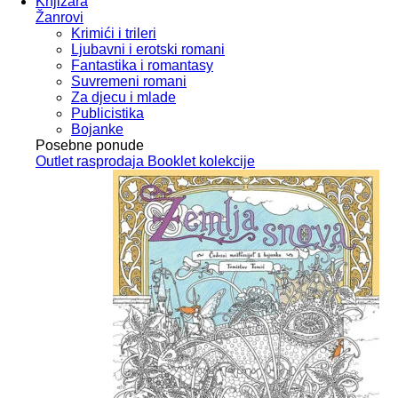
Knjižara
Žanrovi
Krimići i trileri
Ljubavni i erotski romani
Fantastika i romantasy
Suvremeni romani
Za djecu i mlade
Publicistika
Bojanke
Posebne ponude
Outlet
rasprodaja
Booklet
kolekcije