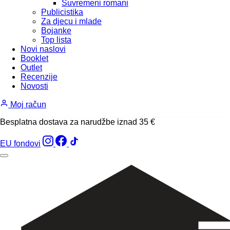
Suvremeni romani
Publicistika
Za djecu i mlade
Bojanke
Top lista
Novi naslovi
Booklet
Outlet
Recenzije
Novosti
Moj račun
Besplatna dostava za narudžbe iznad 35 €
EU fondovi