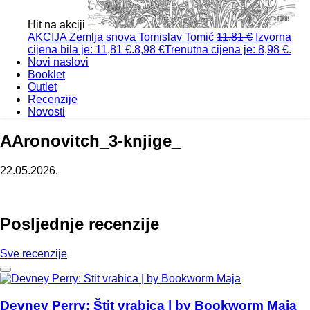
Hit na akciji
AKCIJA
Zemlja snova
Tomislav Tomić
11,81
€
Izvorna
cijena bila je: 11,81 €.
8,98
€
Trenutna cijena je: 8,98 €.
Novi naslovi
Booklet
Outlet
Recenzije
Novosti
AAronovitch_3-knjige_
22.05.2026.
Posljednje recenzije
Sve recenzije
Devney Perry: Štit vrabica | by Bookworm Maja