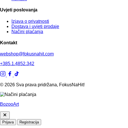
Uvjeti poslovanja
Izjava o privatnosti
Dostava i uvjeti prodaje
Načini plaćanja
Kontakt
webshop@fokusnahit.com
+385.1.4852.342
© 2026 Sva prava pridržana, FokusNaHit!
BozooArt
Prijava
Registracija