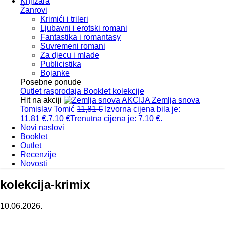
Knjižara
Žanrovi
Krimići i trileri
Ljubavni i erotski romani
Fantastika i romantasy
Suvremeni romani
Za djecu i mlade
Publicistika
Bojanke
Posebne ponude
Outlet
rasprodaja
Booklet
kolekcije
Hit na akciji
AKCIJA
Zemlja snova
Tomislav Tomić
11,81
€
Izvorna cijena bila je:
11,81 €.
7,10
€
Trenutna cijena je: 7,10 €.
Novi naslovi
Booklet
Outlet
Recenzije
Novosti
kolekcija-krimix
10.06.2026.