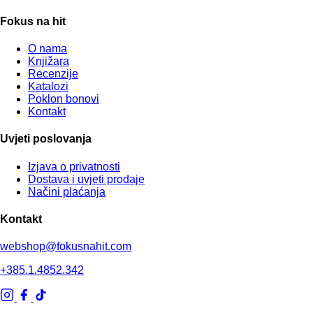
Fokus na hit
O nama
Knjižara
Recenzije
Katalozi
Poklon bonovi
Kontakt
Uvjeti poslovanja
Izjava o privatnosti
Dostava i uvjeti prodaje
Načini plaćanja
Kontakt
webshop@fokusnahit.com
+385.1.4852.342