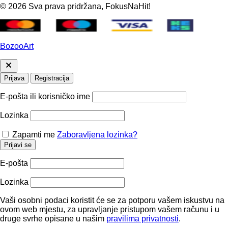
© 2026 Sva prava pridržana, FokusNaHit!
BozooArt
Prijava
Registracija
E-pošta ili korisničko ime
Lozinka
Zapamti me
Zaboravljena lozinka?
Prijavi se
E-pošta
Lozinka
Vaši osobni podaci koristit će se za potporu vašem iskustvu na
ovom web mjestu, za upravljanje pristupom vašem računu i u
druge svrhe opisane u našim
pravilima privatnosti
.