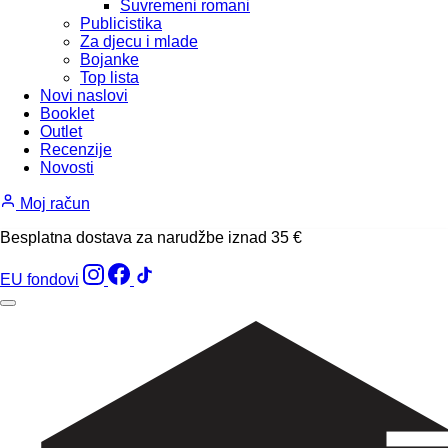
Suvremeni romani
Publicistika
Za djecu i mlade
Bojanke
Top lista
Novi naslovi
Booklet
Outlet
Recenzije
Novosti
Moj račun
Besplatna dostava za narudžbe iznad 35 €
EU fondovi