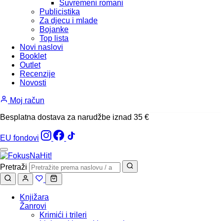
Suvremeni romani
Publicistika
Za djecu i mlade
Bojanke
Top lista
Novi naslovi
Booklet
Outlet
Recenzije
Novosti
Moj račun
Besplatna dostava za narudžbe iznad 35 €
EU fondovi
Pretraži
Knjižara
Žanrovi
Krimići i trileri