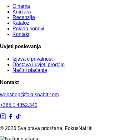
O nama
Knjižara
Recenzije
Katalozi
Poklon bonovi
Kontakt
Uvjeti poslovanja
Izjava o privatnosti
Dostava i uvjeti prodaje
Načini plaćanja
Kontakt
webshop@fokusnahit.com
+385.1.4852.342
© 2026 Sva prava pridržana, FokusNaHit!