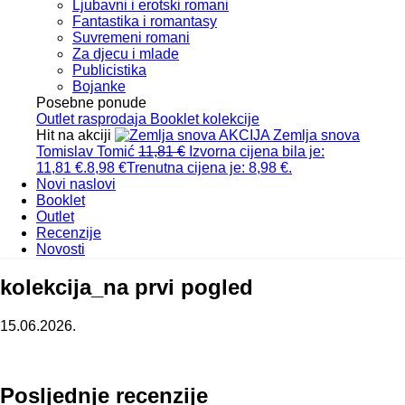
Ljubavni i erotski romani
Fantastika i romantasy
Suvremeni romani
Za djecu i mlade
Publicistika
Bojanke
Posebne ponude
Outlet
rasprodaja
Booklet
kolekcije
Hit na akciji
AKCIJA
Zemlja snova
Tomislav Tomić
11,81
€
Izvorna cijena bila je:
11,81 €.
8,98
€
Trenutna cijena je: 8,98 €.
Novi naslovi
Booklet
Outlet
Recenzije
Novosti
kolekcija_na prvi pogled
15.06.2026.
Posljednje recenzije