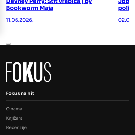
Devney Perry: Štit vrabica | by
Jodi 
Bookworm Maja
polic
11.05.2026.
02.05.
Fokus na hit
O nama
Knjižara
Recenzije