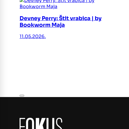
Devney Perry: Štit vrabica | by
Bookworm Maja
11.05.2026.