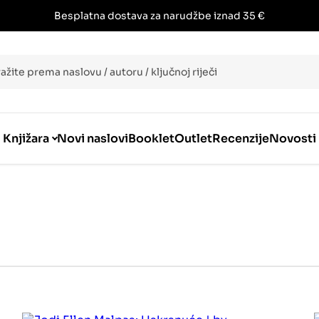
Besplatna dostava za narudžbe iznad 35 €
i
Knjižara
Novi naslovi
Booklet
Outlet
Recenzije
Novosti