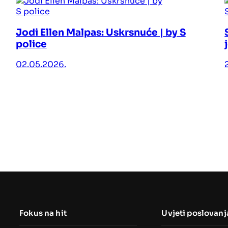
Jodi Ellen Malpas: Uskrsnuće | by S
police
02.05.2026.
Fokus na hit
Uvjeti poslovanj