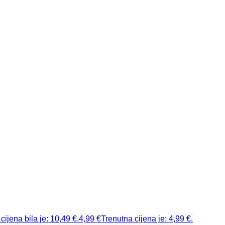
cijena bila je: 10,49 €.
4,99
€
Trenutna cijena je: 4,99 €.