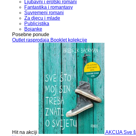
Ljubavni i erotski romani
Fantastika i romantasy
Suvremeni romani
Za djecu i mlade
Publicistika
Bojanke
Posebne ponude
Outlet
rasprodaja
Booklet
kolekcije
Hit na akciji
AKCIJA
Sve št