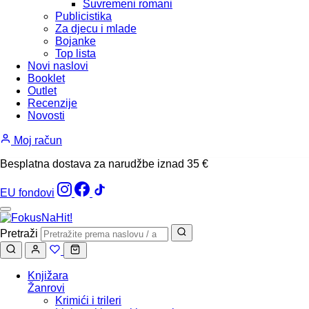
Suvremeni romani
Publicistika
Za djecu i mlade
Bojanke
Top lista
Novi naslovi
Booklet
Outlet
Recenzije
Novosti
Moj račun
Besplatna dostava za narudžbe iznad 35 €
EU fondovi
Pretraži
Knjižara
Žanrovi
Krimići i trileri