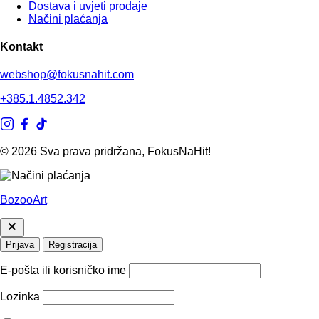
Dostava i uvjeti prodaje
Načini plaćanja
Kontakt
webshop@fokusnahit.com
+385.1.4852.342
© 2026 Sva prava pridržana, FokusNaHit!
BozooArt
Prijava
Registracija
E-pošta ili korisničko ime
Lozinka