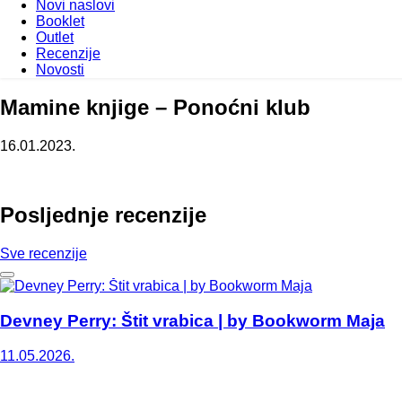
Novi naslovi
Booklet
Outlet
Recenzije
Novosti
Mamine knjige – Ponoćni klub
16.01.2023.
Posljednje recenzije
Sve recenzije
Devney Perry: Štit vrabica | by Bookworm Maja
11.05.2026.