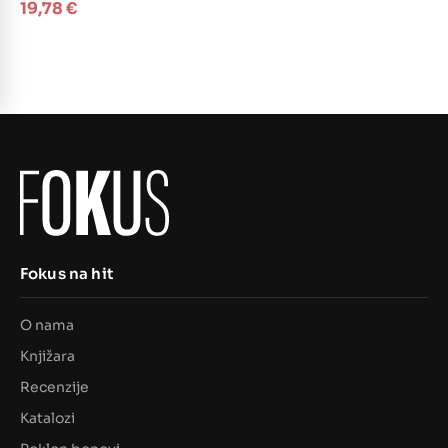
19,78
€
Fokus na hit
O nama
Knjižara
Recenzije
Katalozi