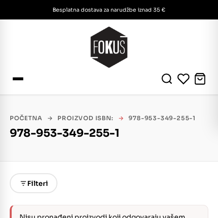
Besplatna dostava za narudžbe iznad 35 €
POČETNA
→
PROIZVOD ISBN:
→
978-953-349-255-1
978-953-349-255-1
Filteri
Nisu pronađeni proizvodi koji odgovaraju vašem