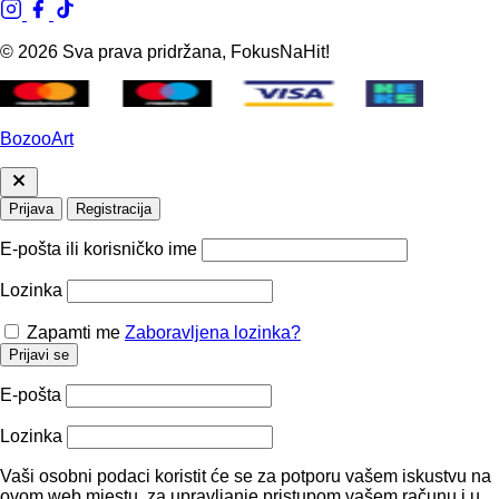
© 2026 Sva prava pridržana, FokusNaHit!
BozooArt
Prijava
Registracija
E-pošta ili korisničko ime
Lozinka
Zapamti me
Zaboravljena lozinka?
Prijavi se
E-pošta
Lozinka
Vaši osobni podaci koristit će se za potporu vašem iskustvu na
ovom web mjestu, za upravljanje pristupom vašem računu i u