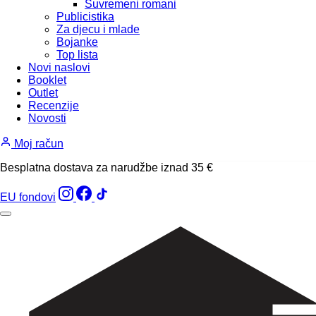
Suvremeni romani
Publicistika
Za djecu i mlade
Bojanke
Top lista
Novi naslovi
Booklet
Outlet
Recenzije
Novosti
Moj račun
Besplatna dostava za narudžbe iznad 35 €
EU fondovi