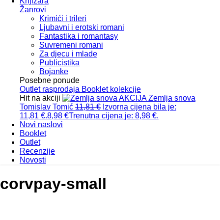
Knjižara
Žanrovi
Krimići i trileri
Ljubavni i erotski romani
Fantastika i romantasy
Suvremeni romani
Za djecu i mlade
Publicistika
Bojanke
Posebne ponude
Outlet
rasprodaja
Booklet
kolekcije
Hit na akciji
AKCIJA
Zemlja snova
Tomislav Tomić
11,81
€
Izvorna cijena bila je:
11,81 €.
8,98
€
Trenutna cijena je: 8,98 €.
Novi naslovi
Booklet
Outlet
Recenzije
Novosti
corvpay-small