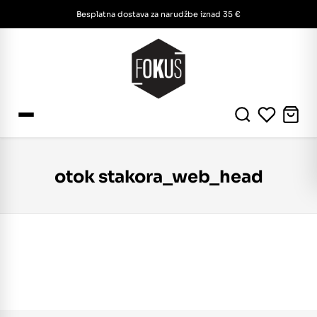
Besplatna dostava za narudžbe iznad 35 €
otok stakora_web_head