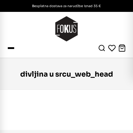
Besplatna dostava za narudžbe iznad 35 €
divljina u srcu_web_head