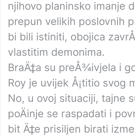
njihovo planinsko imanje d
prepun velikih poslovnih p
bi bili istiniti, obojica za
vlastitim demonima.
BraÄ‡a su preÅ¾ivjela i go
Roy je uvijek Å¡titio svog 
No, u ovoj situaciji, tajne
poÄinje se raspadati i po
bit Ä‡e prisiljen birati iz