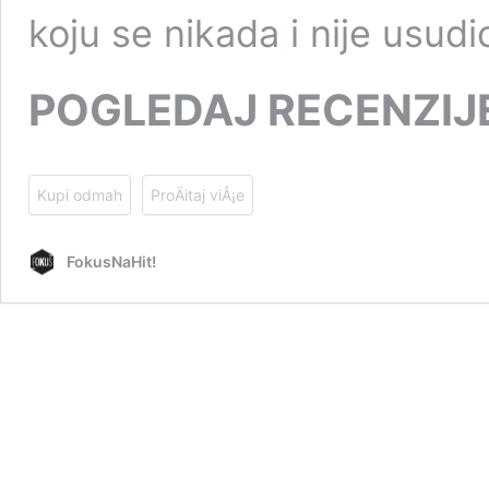
koju se nikada i nije usud
POGLEDAJ RECENZIJ
Kupi odmah
ProÄitaj viÅ¡e
FokusNaHit!