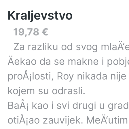
Kraljevstvo
19,78
€
Za razliku od svog mlaÄ‘e
Äekao da se makne i pobj
proÅ¡losti, Roy nikada nije
kojem su odrasli.
BaÅ¡ kao i svi drugi u grad
otiÅ¡ao zauvijek. MeÄ‘utim