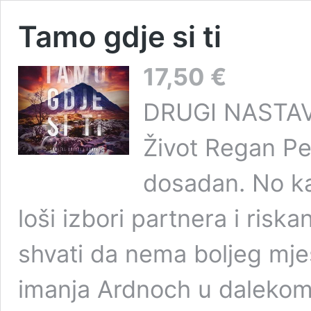
Tamo gdje si ti
17,50
€
DRUGI NASTAV
Život Regan Pe
dosadan. No ka
loši izbori partnera i risk
shvati da nema boljeg mje
imanja Ardnoch u dalekom 