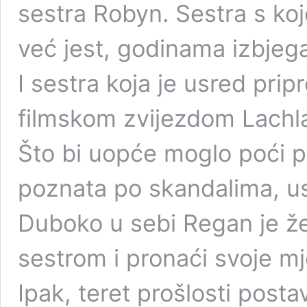
sestra Robyn. Sestra s ko
već jest, godinama izbjega
I sestra koja je usred pri
filmskom zvijezdom Lach
Što bi uopće moglo poći p
poznata po skandalima, us
Duboko u sebi Regan je želj
sestrom i pronaći svoje m
Ipak, teret prošlosti post