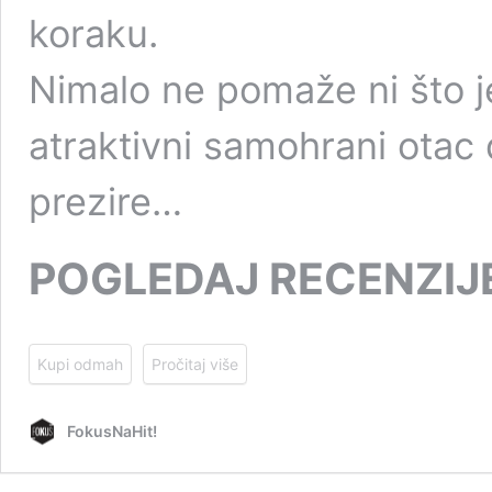
koraku.
Nimalo ne pomaže ni što j
atraktivni samohrani otac 
prezire…
POGLEDAJ RECENZIJ
Kupi odmah
Pročitaj više
FokusNaHit!