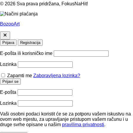
© 2026 Sva prava pridržana, FokusNaHit!
BozooArt
Prijava
Registracija
E-pošta ili korisničko ime
Lozinka
Zapamti me
Zaboravljena lozinka?
Prijavi se
E-pošta
Lozinka
Vaši osobni podaci koristit će se za potporu vašem iskustvu na
ovom web mjestu, za upravljanje pristupom vašem računu i u
druge svrhe opisane u našim
pravilima privatnosti
.