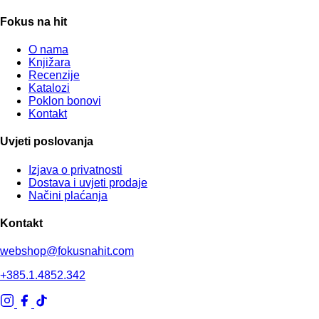
Fokus na hit
O nama
Knjižara
Recenzije
Katalozi
Poklon bonovi
Kontakt
Uvjeti poslovanja
Izjava o privatnosti
Dostava i uvjeti prodaje
Načini plaćanja
Kontakt
webshop@fokusnahit.com
+385.1.4852.342