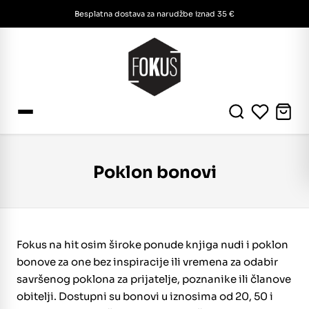
Besplatna dostava za narudžbe iznad 35 €
Poklon bonovi
Fokus na hit osim široke ponude knjiga nudi i poklon
bonove za one bez inspiracije ili vremena za odabir
savršenog poklona za prijatelje, poznanike ili članove
obitelji. Dostupni su bonovi u iznosima od 20, 50 i