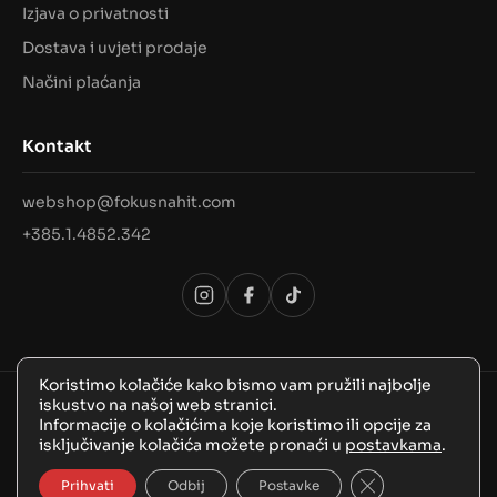
Izjava o privatnosti
Dostava i uvjeti prodaje
Načini plaćanja
Kontakt
webshop@fokusnahit.com
+385.1.4852.342
Koristimo kolačiće kako bismo vam pružili najbolje
iskustvo na našoj web stranici.
© 2026 Sva prava pridržana, FokusNaHit!
Informacije o kolačićima koje koristimo ili opcije za
isključivanje kolačića možete pronaći u
postavkama
.
Close GDPR Coo
Prihvati
Odbij
Postavke