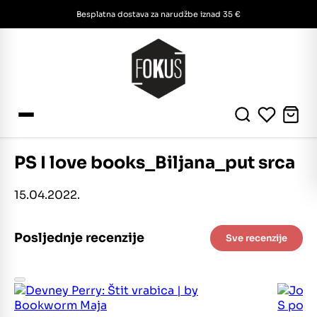
Besplatna dostava za narudžbe iznad 35 €
PS I love books_Biljana_put srca
15.04.2022.
Posljednje recenzije
Sve recenzije