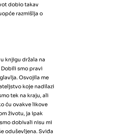
ivot dobio takav
 uopće razmišlja o
vu knjigu držala na
a. Dobili smo pravi
glavlja. Osvojila me
ateljstvo koje nadilazi
mo tek na kraju, ali
ko ću ovakve likove
om životu, ja ipak
a smo dobivali nisu mi
iše oduševljena. Sviđa