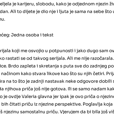
Željela je karijeru, slobodu, kako je odjednom njezin ž
dan. Ali to dijete je dio nje i ljuta je sama na sebe što
mu.
rijala koji me osvojio u potpunosti i jako dugo sam o
eško rastati se od takvog serijala. Ali me nije razočaral
rice. Brdo zapleta i skretanja s puta sve do zadnjeg po
 načinom kako stvara likove kao što su njih četiri. Prij
ira na to što je zadnji nastavak neke odgovore dobili s
a njihova priča još nije gotova. Ili se samo nadam ka
o je ovdje Valeria glavna jer ipak je ovo priča o njezin
 bih čitati priču iz njezine perspektive. Poglavlja koj
aš njezinu samostalnu priču. Vjerujem da bi bila još v