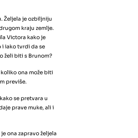
Željela je ozbiljniju
a drugom kraju zemlje.
ila Victora kako je
o i iako tvrdi da se
o želi biti s Brunom?
i koliko ona može biti
om previše.
 kako se pretvara u
daje prave muke, ali i
o je ona zapravo željela