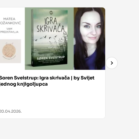
Soren Sveistrup: Igra skrivača | by Svijet
Sarah J M
jednog knjigoljupca
Oružje o
20.04.2026.
08.04.202