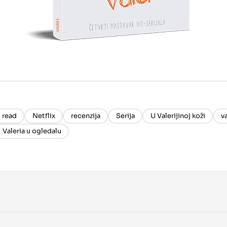
t read
Netflix
recenzija
Serija
U Valerijinoj koži
va
Valeria u ogledalu