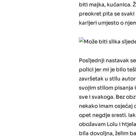
biti majka, kućanica. 
preokret pita se svaki 
karijeri umjesto o nje
Posljednji nastavak se
polici jer mi je bilo t
završetak u stilu auto
svojim stilom pisanja i
sve i svakoga. Bez obz
nekako imam osjećaj d
opet negdje sresti. Iak
obožavam Lolu i htjela
bila dovoljna, želim b