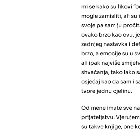
mi se kako su likovi “
mogle zamisliti, ali su
svoje pa sam ju pročit
ovako brzo kao ovu, j
zadnjeg nastavka i def
brzo, a emocije su u s
ali ipak najviše smije
shvaćanja, tako lako s
osjećaj kao da sam i 
tvore jednu cjelinu.
Od mene imate sve naji
prijateljstvu. Vjeruje
su takve knjige, one k