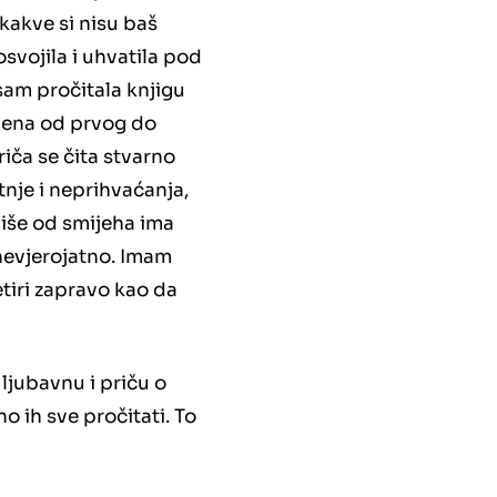
 kakve si nisu baš
osvojila i uhvatila pod
sam pročitala knjigu
ojena od prvog do
riča se čita stvarno
tnje i neprihvaćanja,
više od smijeha ima
 nevjerojatno. Imam
tiri zapravo kao da
 ljubavnu i priču o
o ih sve pročitati. To