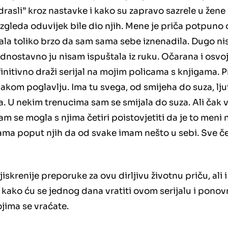
odrasli” kroz nastavke i kako su zapravo sazrele u žene
 izgleda oduvijek bile dio njih. Mene je priča potpuno 
ala toliko brzo da sam sama sebe iznenadila. Dugo ni
ednostavno ju nisam ispuštala iz ruku. Očarana i osv
initivno draži serijal na mojim policama s knjigama. P
vakom poglavlju. Ima tu svega, od smijeha do suza, lju
ha. U nekim trenucima sam se smijala do suza. Ali čak 
am se mogla s njima četiri poistovjetiti da je to meni
sama poput njih da od svake imam nešto u sebi. Sve če
skrenije preporuke za ovu dirljivu životnu priču, ali i
m kako ću se jednog dana vratiti ovom serijalu i ponovn
ojima se vraćate.