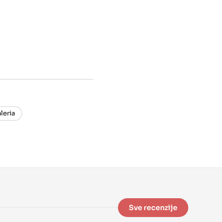
leria
Sve recenzije