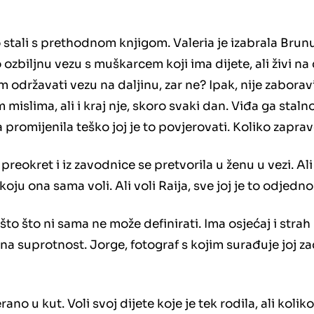
tali s prethodnom knjigom. Valeria je izabrala Brunu. 
o ozbiljnu vezu s muškarcem koji ima dijete, ali živi n
em održavati vezu na daljinu, zar ne? Ipak, nije zaborav
im mislima, ali i kraj nje, skoro svaki dan. Viđa ga staln
 promijenila teško joj je to povjerovati. Koliko zaprav
 preokret i iz zavodnice se pretvorila u ženu u vezi. Al
 koju ona sama voli. Ali voli Raija, sve joj je to odjedn
što što ni sama ne može definirati. Ima osjećaj i strah
ina suprotnost. Jorge, fotograf s kojim surađuje joj za
ano u kut. Voli svoj dijete koje je tek rodila, ali kolik