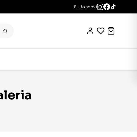
EU fondovi
aleria