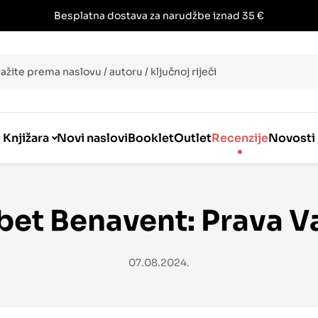
Besplatna dostava za narudžbe iznad 35 €
i
Knjižara
Novi naslovi
Booklet
Outlet
Recenzije
Novosti
bet Benavent: Prava V
07.08.2024.