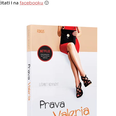
tati i na
facebooku
🙂