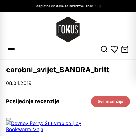
Besplatna dostava za narudžbe iznad 35 €
carobni_svijet_SANDRA_britt
08.04.2019.
Posljednje recenzije
Sve recenzije