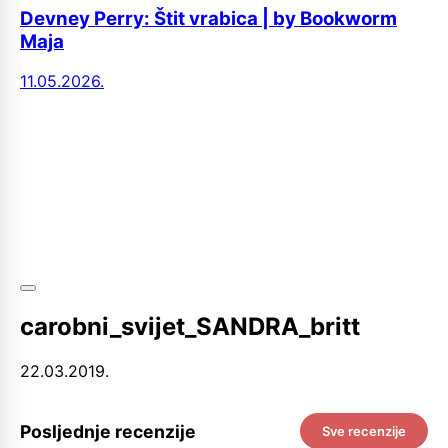
Devney Perry: Štit vrabica | by Bookworm
Maja
11.05.2026.
Jo
02
carobni_svijet_SANDRA_britt
22.03.2019.
Posljednje recenzije
Sve recenzije