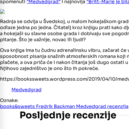
spomenuti
”Medvedgrad”
i najnovija
”Britt-Marie je bil
Radnja se odvija u Švedskoj, u malom hokejaškom gradu k
odlaze jedna po jedna. Čitatelj kroz knjigu prati kako
a hokejaši su slavne osobe grada i dobivaju sve pogodnos
pitanje. Što je važnije, novac ili ljudi?
Ova knjiga ima tu čudnu adrenalinsku vibru, začarat će 
sposobnost pisanja snažnih atmosferskih romana koji nas
plačete, a ova priča će i nakon čitanja još dugo ostati u
Njihovo zajedništvo je ono što ih pokreće.
https://bookssweets.wordpress.com/2019/04/10/med
Medvedgrad
Oznake:
books&sweets
Fredrik Backman
Medvedgrad
recenzija
Posljednje recenzije