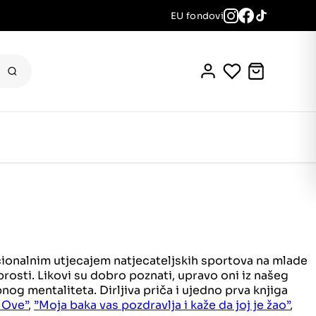
EU fondovi
ocionalnim utjecajem natjecateljskih sportova na mlade
rosti. Likovi su dobro poznati, upravo oni iz našeg
og mentaliteta. Dirljiva priča i ujedno prva knjiga
 Ove”
,
”Moja baka vas pozdravlja i kaže da joj je žao”
,