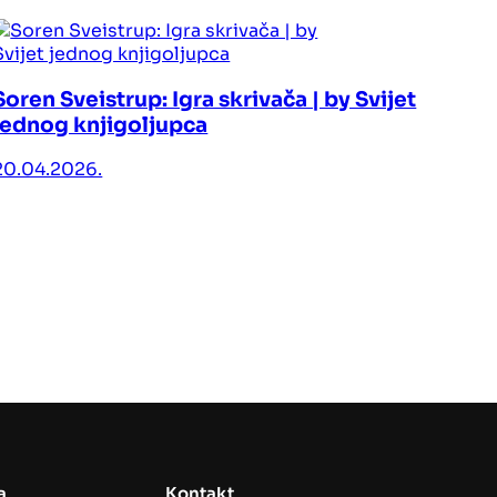
Soren Sveistrup: Igra skrivača | by Svijet
jednog knjigoljupca
20.04.2026.
Sara
Oruž
08.0
a
Kontakt