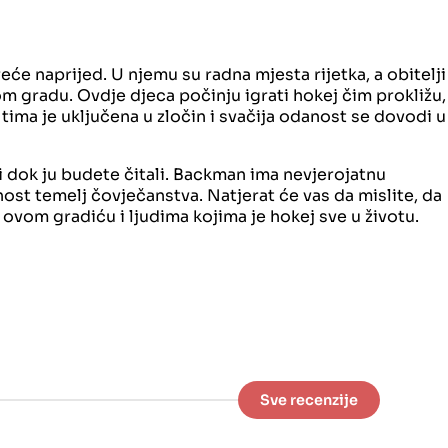
će naprijed. U njemu su radna mjesta rijetka, a obitelji
m gradu. Ovdje djeca počinju igrati hokej čim prokližu,
tima je uključena u zločin i svačija odanost se dovodi u
i dok ju budete čitali. Backman ima nevjerojatnu
ost temelj čovječanstva. Natjerat će vas da mislite, da
o ovom gradiću i ljudima kojima je hokej sve u životu.
Sve recenzije