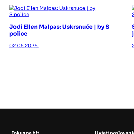
Jodi Ellen Malpas: Uskrsnuće | by S
police
02.05.2026.
Fokus na hit
Uvjeti poslovanj