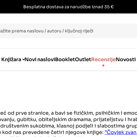
Besplatna dostava za narudžbe iznad 35 €
i
Knjižara
Novi naslovi
Booklet
Outlet
Recenzije
Novosti
eć od prve stranice, a bavi se fizičkim, psihičkim i em
anju, gubitku, obiteljskim dramama, prijateljstvu i hrab
društvenim sukobima, klasnoj podjeli i slabostima grupn
u kod nas prevedene četiri njegove knjige:
”Čovjek zvan