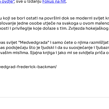
a ovdje”
, sve u izdanju
Fokus na hit
.
oji se bori ostati na površini dok se moderni svijet kre
 djelovanje jedne osobe utječe na svakoga u ovom maleno
ti i privilegije koje dolaze s tim. Zvijezda hokejaškog 
vas svijet ”Medvedgrada” i samo ćete o njima razmišljat
 podsjećaju što je ljudski i da su suosjećanje i ljubazn
 vašim mislima. Sjajna knjiga i jako mi se svidjela priča 
vedgrad-frederick-backman/