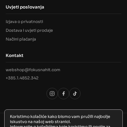
Uvjeti poslovanja
Izjava o privatnosti
Dostava i uvjeti prodaje
Načini plaćanja
Kontakt
webshop@fokusnahit.com
+385.1.4852.342
Koristimo kolačiće kako bismo vam pružili najbolje
iskustvo na našoj web stranici.
© 2026 Sva prava pridržana, FokusNaHit!
Informacije o kolačićima koje koristimo ili opcije za