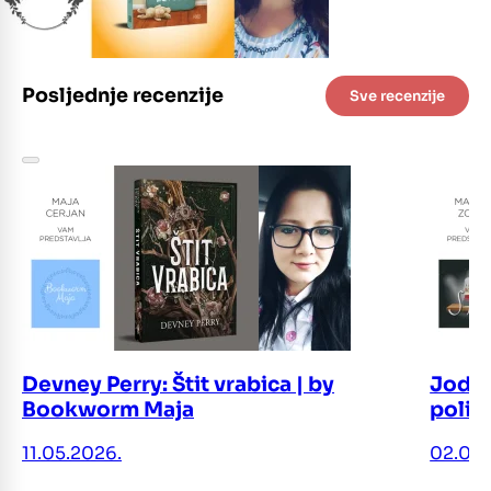
Posljednje recenzije
Sve recenzije
Devney Perry: Štit vrabica | by
Jodi 
Bookworm Maja
polic
11.05.2026.
02.05.