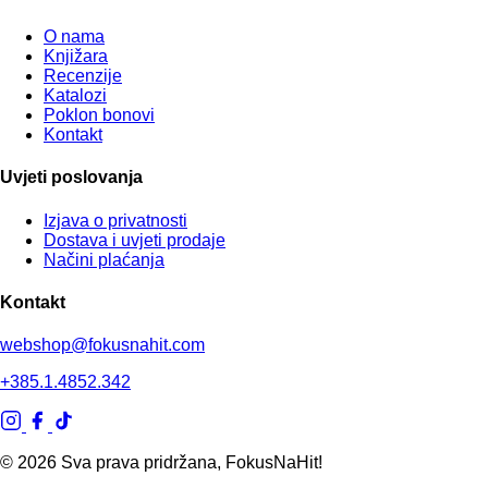
O nama
Knjižara
Recenzije
Katalozi
Poklon bonovi
Kontakt
Uvjeti poslovanja
Izjava o privatnosti
Dostava i uvjeti prodaje
Načini plaćanja
Kontakt
webshop@fokusnahit.com
+385.1.4852.342
© 2026 Sva prava pridržana, FokusNaHit!