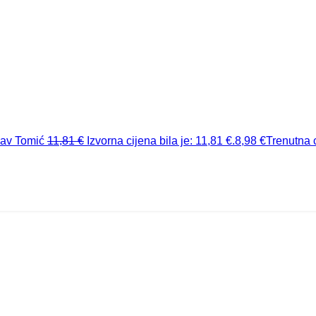
lav Tomić
11,81
€
Izvorna cijena bila je: 11,81 €.
8,98
€
Trenutna c