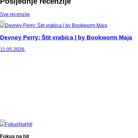
Posljednje recenzije
Sve recenzije
Devney Perry: Štit vrabica | by Bookworm Maja
11.05.2026.
Fokus na hit