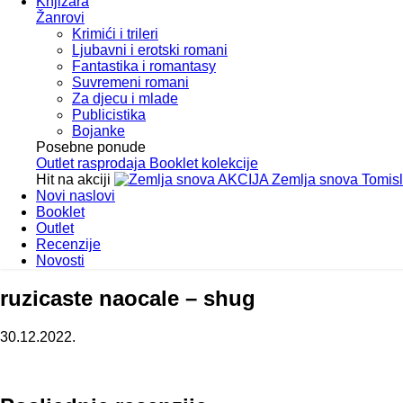
Knjižara
Žanrovi
Krimići i trileri
Ljubavni i erotski romani
Fantastika i romantasy
Suvremeni romani
Za djecu i mlade
Publicistika
Bojanke
Posebne ponude
Outlet
rasprodaja
Booklet
kolekcije
Hit na akciji
AKCIJA
Zemlja snova
Tomis
Novi naslovi
Booklet
Outlet
Recenzije
Novosti
ruzicaste naocale – shug
30.12.2022.