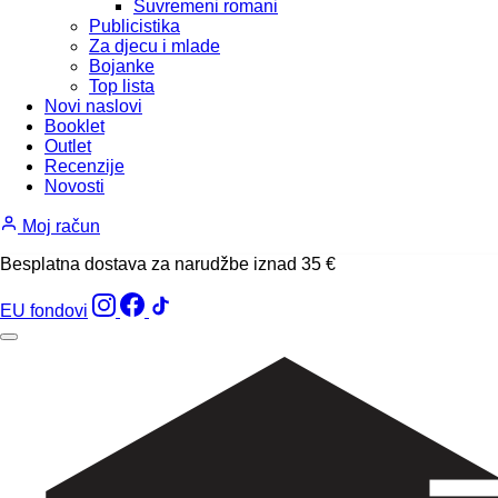
Suvremeni romani
Publicistika
Za djecu i mlade
Bojanke
Top lista
Novi naslovi
Booklet
Outlet
Recenzije
Novosti
Moj račun
Besplatna dostava za narudžbe iznad 35 €
EU fondovi