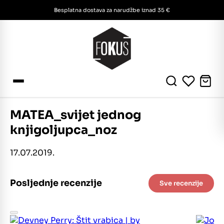
Besplatna dostava za narudžbe iznad 35 €
MATEA_svijet jednog
knjigoljupca_noz
17.07.2019.
Posljednje recenzije
Sve recenzije