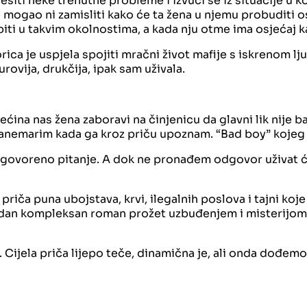
ešiti neke trenutne probleme i izvući se iz situacije u 
je mogao ni zamisliti kako će ta žena u njemu probuditi o
 biti u takvim okolnostima, a kada nju otme ima osjećaj k
ica je uspjela spojiti mračni život mafije s iskrenom lju
rovija, drukčija, ipak sam uživala.
ina nas žena zaboravi na činjenicu da glavni lik nije baš 
anemarim kada ga kroz priču upoznam. “Bad boy” kojeg že
govoreno pitanje. A dok ne pronađem odgovor uživat ću
 priča puna ubojstava, krvi, ilegalnih poslova i tajni ko
 jedan kompleksan roman prožet uzbuđenjem i misterijom. 
. Cijela priča lijepo teče, dinamična je, ali onda dođem