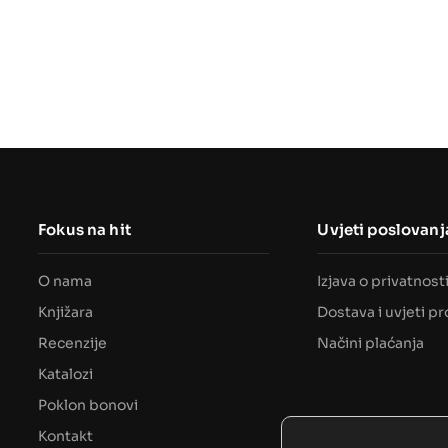
Fokus na hit
Uvjeti poslovanj
O nama
Izjava o privatnost
Knjižara
Dostava i uvjeti p
Recenzije
Načini plaćanja
Katalozi
Poklon bonovi
Kontakt