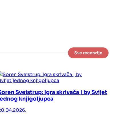
Sve recenzije
Soren Sveistrup: Igra skrivača | by Svijet
jednog knjigoljupca
20.04.2026.