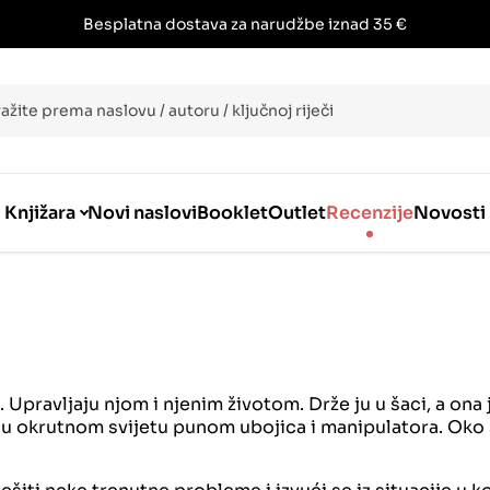
Besplatna dostava za narudžbe iznad 35 €
i
Knjižara
Novi naslovi
Booklet
Outlet
Recenzije
Novosti
 Upravljaju njom i njenim životom. Drže ju u šaci, a ona 
eti u okrutnom svijetu punom ubojica i manipulatora. Oko 