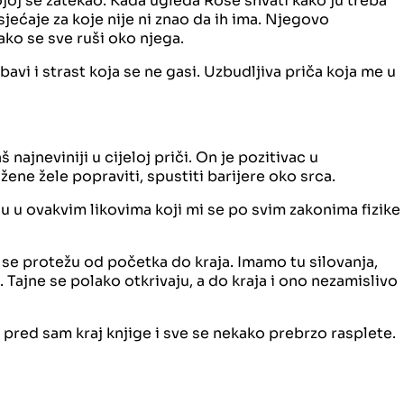
kojoj se zatekao. Kada ugleda Rose shvati kako ju treba
sjećaje za koje nije ni znao da ih ima. Njegovo
ako se sve ruši oko njega.
bavi i strast koja se ne gasi. Uzbudljiva priča koja me u
najneviniji u cijeloj priči. On je pozitivac u
ne žele popraviti, spustiti barijere oko srca.
 u ovakvim likovima koji mi se po svim zakonima fizike
je se protežu od početka do kraja. Imamo tu silovanja,
Tajne se polako otkrivaju, a do kraja i ono nezamislivo
o pred sam kraj knjige i sve se nekako prebrzo rasplete.