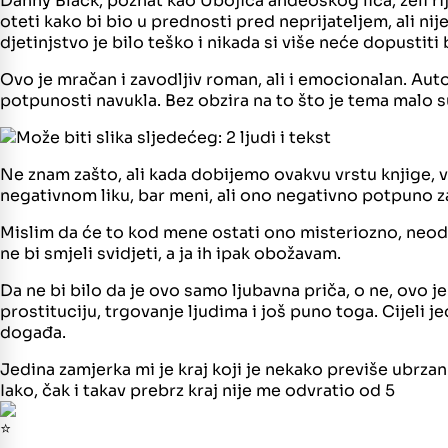
Danny Black, poznat kao Ubojica anđeoskog lica, želi rij
oteti kako bi bio u prednosti pred neprijateljem, ali ni
djetinjstvo je bilo teško i nikada si više neće dopustiti
Ovo je mračan i zavodljiv roman, ali i emocionalan. Autor
potpunosti navukla. Bez obzira na to što je tema malo su
Ne znam zašto, ali kada dobijemo ovakvu vrstu knjige, već
negativnom liku, bar meni, ali ono negativno potpuno z
Mislim da će to kod mene ostati ono misteriozno, neod
ne bi smjeli svidjeti, a ja ih ipak obožavam.
Da ne bi bilo da je ovo samo ljubavna priča, o ne, ovo je
prostituciju, trgovanje ljudima i još puno toga. Cijeli
događa.
Jedina zamjerka mi je kraj koji je nekako previše ubrzan
Iako, čak i takav prebrz kraj nije me odvratio od 5