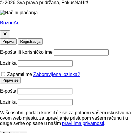
© 2026 Sva prava pridržana, FokusNaHit!
BozooArt
Prijava
Registracija
E-pošta ili korisničko ime
Lozinka
Zapamti me
Zaboravljena lozinka?
Prijavi se
E-pošta
Lozinka
Vaši osobni podaci koristit će se za potporu vašem iskustvu na
ovom web mjestu, za upravljanje pristupom vašem računu i u
druge svrhe opisane u našim
pravilima privatnosti
.