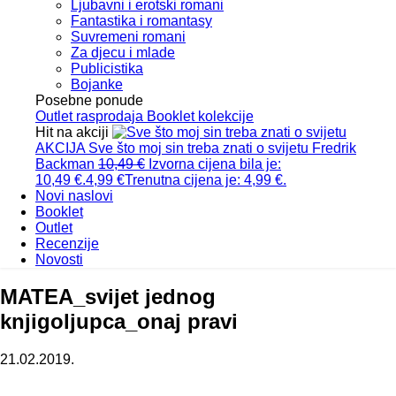
Ljubavni i erotski romani
Fantastika i romantasy
Suvremeni romani
Za djecu i mlade
Publicistika
Bojanke
Posebne ponude
Outlet
rasprodaja
Booklet
kolekcije
Hit na akciji
AKCIJA
Sve što moj sin treba znati o svijetu
Fredrik
Backman
10,49
€
Izvorna cijena bila je:
10,49 €.
4,99
€
Trenutna cijena je: 4,99 €.
Novi naslovi
Booklet
Outlet
Recenzije
Novosti
MATEA_svijet jednog
knjigoljupca_onaj pravi
21.02.2019.