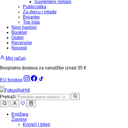
Suvremeni romani
Publicistika
Za djecu i mlade
Bojanke
Top lista
Novi naslovi
Booklet
Outlet
Recenzije
Novosti
Moj račun
Besplatna dostava za narudžbe iznad 35 €
EU fondovi
Pretraži
Knjižara
Žanrovi
Krimići i trileri