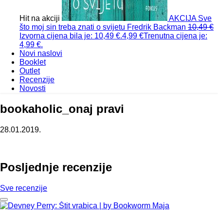
Hit na akciji
AKCIJA
Sve
što moj sin treba znati o svijetu
Fredrik Backman
10,49
€
Izvorna cijena bila je: 10,49 €.
4,99
€
Trenutna cijena je:
4,99 €.
Novi naslovi
Booklet
Outlet
Recenzije
Novosti
bookaholic_onaj pravi
28.01.2019.
Posljednje recenzije
Sve recenzije