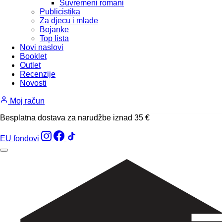
Suvremeni romani
Publicistika
Za djecu i mlade
Bojanke
Top lista
Novi naslovi
Booklet
Outlet
Recenzije
Novosti
Moj račun
Besplatna dostava za narudžbe iznad 35 €
EU fondovi