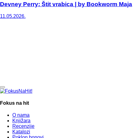
Devney Perry: Štit vrabica | by Bookworm Maja
11.05.2026.
Fokus na hit
O nama
Knjižara
Recenzije
Katalozi
Poklon bonovi