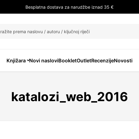
Besplatna dostava za narudžbe iznad 35 €
ži
Knjižara
Novi naslovi
Booklet
Outlet
Recenzije
Novosti
katalozi_web_2016