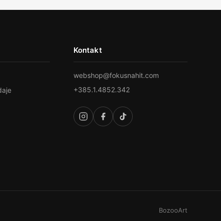
Kontakt
webshop@fokusnahit.com
+385.1.4852.342
daje
BozooArt