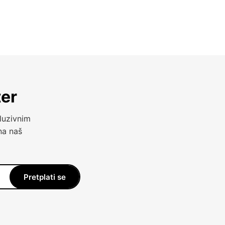
ter
luzivnim
na naš
Pretplati se