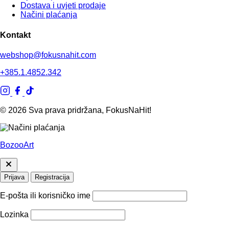
Dostava i uvjeti prodaje
Načini plaćanja
Kontakt
webshop@fokusnahit.com
+385.1.4852.342
© 2026 Sva prava pridržana, FokusNaHit!
BozooArt
Prijava
Registracija
E-pošta ili korisničko ime
Lozinka