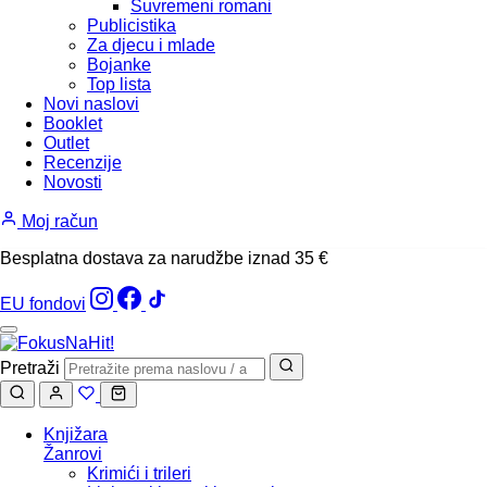
Suvremeni romani
Publicistika
Za djecu i mlade
Bojanke
Top lista
Novi naslovi
Booklet
Outlet
Recenzije
Novosti
Moj račun
Besplatna dostava za narudžbe iznad 35 €
EU fondovi
Pretraži
Knjižara
Žanrovi
Krimići i trileri