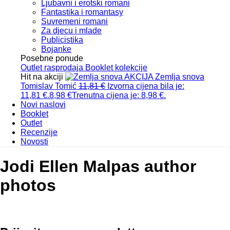
Ljubavni i erotski romani
Fantastika i romantasy
Suvremeni romani
Za djecu i mlade
Publicistika
Bojanke
Posebne ponude
Outlet
rasprodaja
Booklet
kolekcije
Hit na akciji
AKCIJA
Zemlja snova
Tomislav Tomić
11,81
€
Izvorna cijena bila je:
11,81 €.
8,98
€
Trenutna cijena je: 8,98 €.
Novi naslovi
Booklet
Outlet
Recenzije
Novosti
Jodi Ellen Malpas author
photos