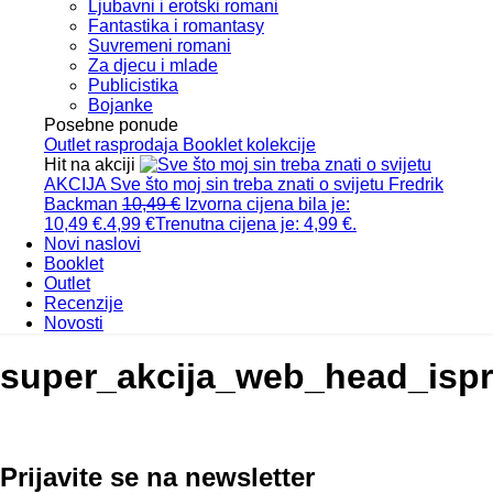
Ljubavni i erotski romani
Fantastika i romantasy
Suvremeni romani
Za djecu i mlade
Publicistika
Bojanke
Posebne ponude
Outlet
rasprodaja
Booklet
kolekcije
Hit na akciji
AKCIJA
Sve što moj sin treba znati o svijetu
Fredrik
Backman
10,49
€
Izvorna cijena bila je:
10,49 €.
4,99
€
Trenutna cijena je: 4,99 €.
Novi naslovi
Booklet
Outlet
Recenzije
Novosti
super_akcija_web_head_isp
Prijavite se na newsletter