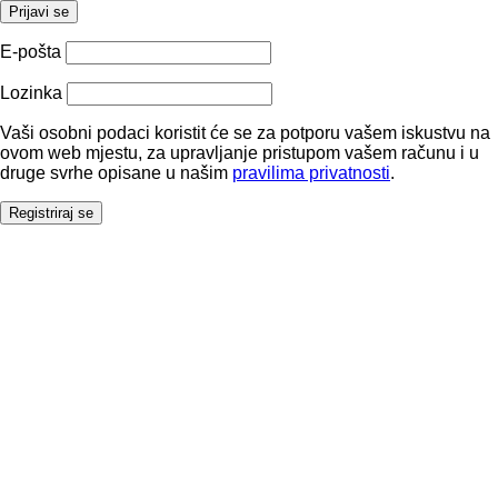
Prijavi se
E-pošta
Lozinka
Vaši osobni podaci koristit će se za potporu vašem iskustvu na
ovom web mjestu, za upravljanje pristupom vašem računu i u
druge svrhe opisane u našim
pravilima privatnosti
.
Registriraj se