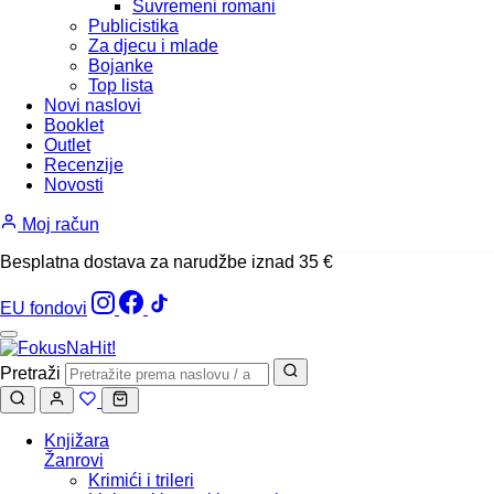
Suvremeni romani
Publicistika
Za djecu i mlade
Bojanke
Top lista
Novi naslovi
Booklet
Outlet
Recenzije
Novosti
Moj račun
Besplatna dostava za narudžbe iznad 35 €
EU fondovi
Pretraži
Knjižara
Žanrovi
Krimići i trileri