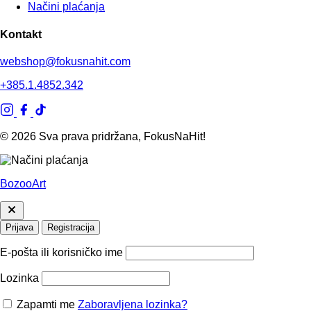
Načini plaćanja
Kontakt
webshop@fokusnahit.com
+385.1.4852.342
© 2026 Sva prava pridržana, FokusNaHit!
BozooArt
Prijava
Registracija
E-pošta ili korisničko ime
Lozinka
Zapamti me
Zaboravljena lozinka?