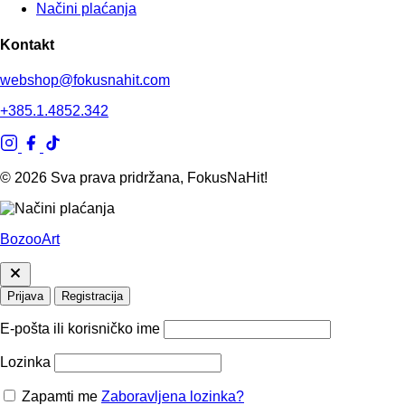
Načini plaćanja
Kontakt
webshop@fokusnahit.com
+385.1.4852.342
© 2026 Sva prava pridržana, FokusNaHit!
BozooArt
Prijava
Registracija
E-pošta ili korisničko ime
Lozinka
Zapamti me
Zaboravljena lozinka?