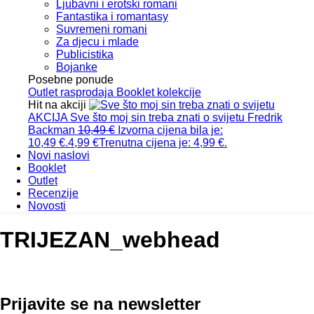
Ljubavni i erotski romani
Fantastika i romantasy
Suvremeni romani
Za djecu i mlade
Publicistika
Bojanke
Posebne ponude
Outlet
rasprodaja
Booklet
kolekcije
Hit na akciji
AKCIJA
Sve što moj sin treba znati o svijetu
Fredrik
Backman
10,49
€
Izvorna cijena bila je:
10,49 €.
4,99
€
Trenutna cijena je: 4,99 €.
Novi naslovi
Booklet
Outlet
Recenzije
Novosti
TRIJEZAN_webhead
Prijavite se na newsletter