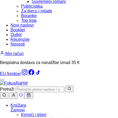
Suvremeni romani
Publicistika
Za djecu i mlade
Bojanke
Top lista
Novi naslovi
Booklet
Outlet
Recenzije
Novosti
Moj račun
Besplatna dostava za narudžbe iznad 35 €
EU fondovi
Pretraži
Knjižara
Žanrovi
Krimići i trileri