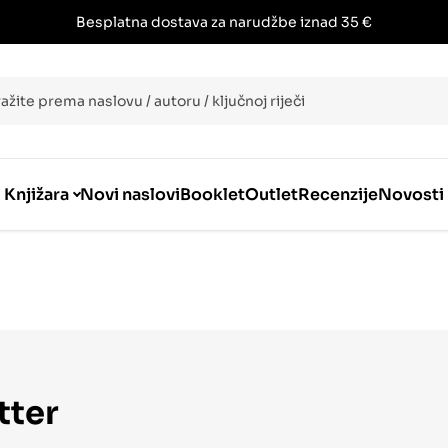
Besplatna dostava za narudžbe iznad 35 €
i
Knjižara
Novi naslovi
Booklet
Outlet
Recenzije
Novosti
tter