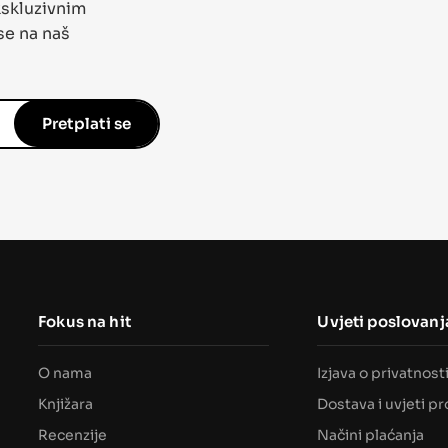
kskluzivnim
se na naš
Pretplati se
Fokus na hit
Uvjeti poslovanj
O nama
Izjava o privatnost
Knjižara
Dostava i uvjeti p
Recenzije
Načini plaćanja