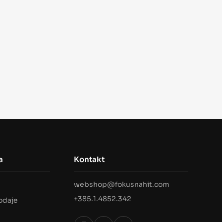
a
Kontakt
webshop@fokusnahit.com
i
+385.1.4852.342
rodaje