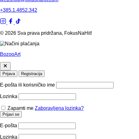
+385.1.4852.342
© 2026 Sva prava pridržana, FokusNaHit!
BozooArt
Prijava
Registracija
E-pošta ili korisničko ime
Lozinka
Zapamti me
Zaboravljena lozinka?
Prijavi se
E-pošta
Lozinka