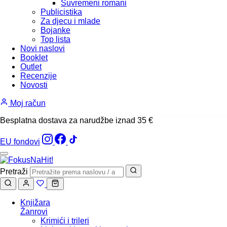
Suvremeni romani
Publicistika
Za djecu i mlade
Bojanke
Top lista
Novi naslovi
Booklet
Outlet
Recenzije
Novosti
Moj račun
Besplatna dostava za narudžbe iznad 35 €
EU fondovi
Pretraži
Knjižara
Žanrovi
Krimići i trileri