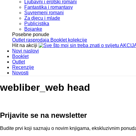
Ljubavni i erotski romani
Fantastika i romantasy
Suvremeni romani
Za djecu i mlade
Publicistika
Bojanke
Posebne ponude
Outlet
rasprodaja
Booklet
kolekcije
Hit na akciji
AKCIJ
Novi naslovi
Booklet
Outlet
Recenzije
Novosti
webliber_web head
Prijavite se na newsletter
Budite prvi koji saznaju o novim knjigama, ekskluzivnim ponuda