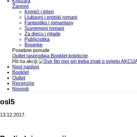
Knjižara
Žanrovi
Krimići i trileri
Ljubavni i erotski romani
Fantastika i romantasy
Suvremeni romani
Za djecu i mlade
Publicistika
Bojanke
Posebne ponude
Outlet
rasprodaja
Booklet
kolekcije
Hit na akciji
AKCIJ
Novi naslovi
Booklet
Outlet
Recenzije
Novosti
osl5
13.12.2017.