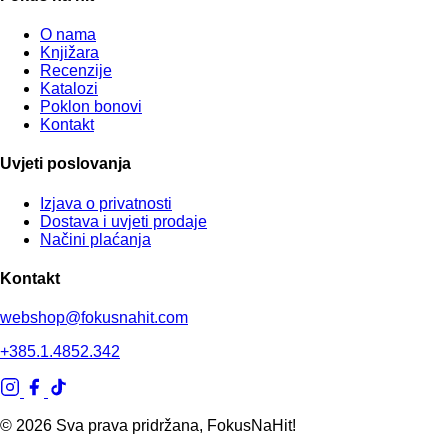
O nama
Knjižara
Recenzije
Katalozi
Poklon bonovi
Kontakt
Uvjeti poslovanja
Izjava o privatnosti
Dostava i uvjeti prodaje
Načini plaćanja
Kontakt
webshop@fokusnahit.com
+385.1.4852.342
© 2026 Sva prava pridržana, FokusNaHit!