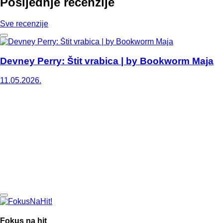
Posljednje recenzije
Sve recenzije
Devney Perry: Štit vrabica | by Bookworm Maja
11.05.2026.
Fokus na hit