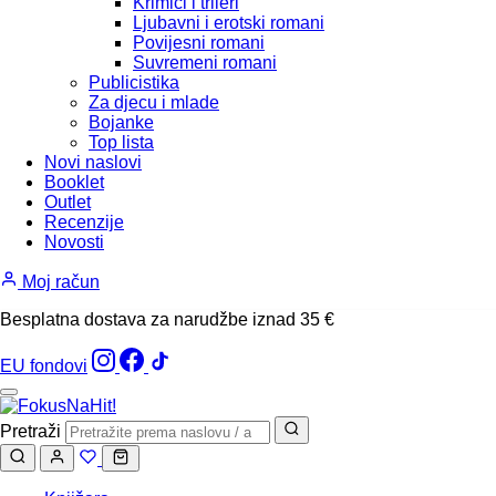
Krimići i trileri
Ljubavni i erotski romani
Povijesni romani
Suvremeni romani
Publicistika
Za djecu i mlade
Bojanke
Top lista
Novi naslovi
Booklet
Outlet
Recenzije
Novosti
Moj račun
Besplatna dostava za narudžbe iznad 35 €
EU fondovi
Pretraži