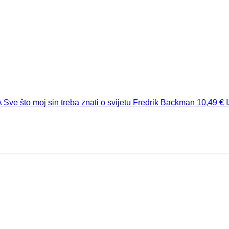
A
Sve što moj sin treba znati o svijetu
Fredrik Backman
10,49
€