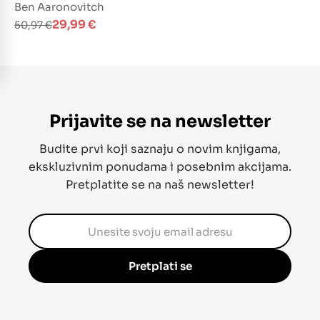
Ben Aaronovitch
Izvorna
Trenutna
29,99
€
50,97
€
cijena
cijena
bila
je:
je:
29,99 €.
50,97 €.
Prijavite se na newsletter
Budite prvi koji saznaju o novim knjigama,
ekskluzivnim ponudama i posebnim akcijama.
Pretplatite se na naš newsletter!
Pretplati se