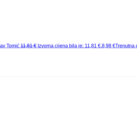
lav Tomić
11,81
€
Izvorna cijena bila je: 11,81 €.
8,98
€
Trenutna c