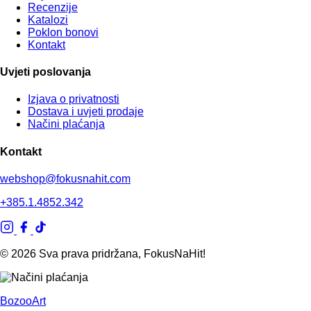
Recenzije
Katalozi
Poklon bonovi
Kontakt
Uvjeti poslovanja
Izjava o privatnosti
Dostava i uvjeti prodaje
Načini plaćanja
Kontakt
webshop@fokusnahit.com
+385.1.4852.342
© 2026 Sva prava pridržana, FokusNaHit!
BozooArt