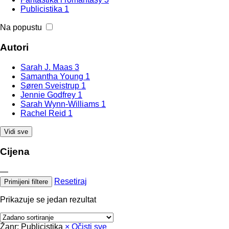
Publicistika
1
Na popustu
Autori
Sarah J. Maas
3
Samantha Young
1
Søren Sveistrup
1
Jennie Godfrey
1
Sarah Wynn-Williams
1
Rachel Reid
1
Vidi sve
Cijena
—
Resetiraj
Primijeni filtere
Prikazuje se jedan rezultat
Žanr: Publicistika
×
Očisti sve