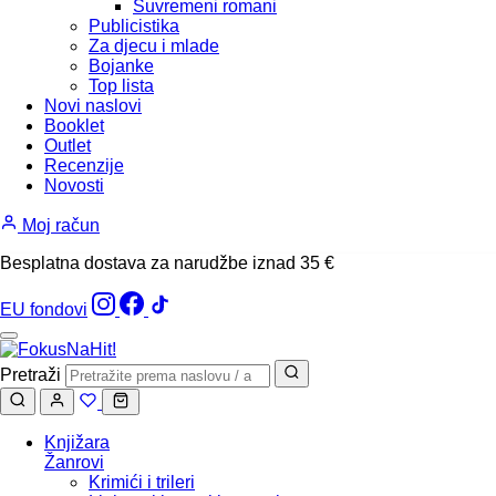
Suvremeni romani
Publicistika
Za djecu i mlade
Bojanke
Top lista
Novi naslovi
Booklet
Outlet
Recenzije
Novosti
Moj račun
Besplatna dostava za narudžbe iznad 35 €
EU fondovi
Pretraži
Knjižara
Žanrovi
Krimići i trileri