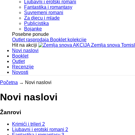
Ljubavni i erotski romani
Fantastika i romantasy
Suvremeni romani
Za djecu i mlade
Publicistika
Bojanke
Posebne ponude
Outlet
rasprodaja
Booklet
kolekcije
Hit na akciji
AKCIJA
Zemlja snova
Tomis
Novi naslovi
Booklet
Outlet
Recenzije
Novosti
Početna
→
Novi naslovi
Novi naslovi
Žanrovi
Krimići i trileri
2
Ljubavni i erotski romani
2
Fantastika i romantasy
3