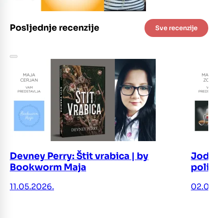
Posljednje recenzije
Sve recenzije
Devney Perry: Štit vrabica | by
Jodi 
Bookworm Maja
polic
11.05.2026.
02.05.