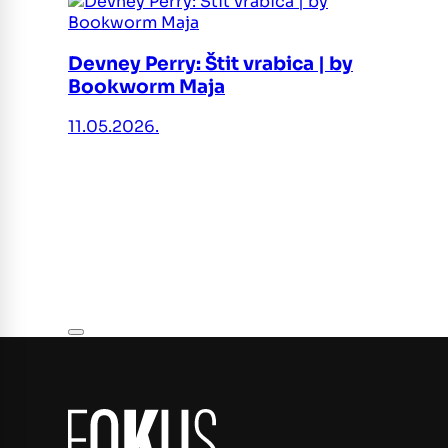
Devney Perry: Štit vrabica | by
Bookworm Maja
11.05.2026.