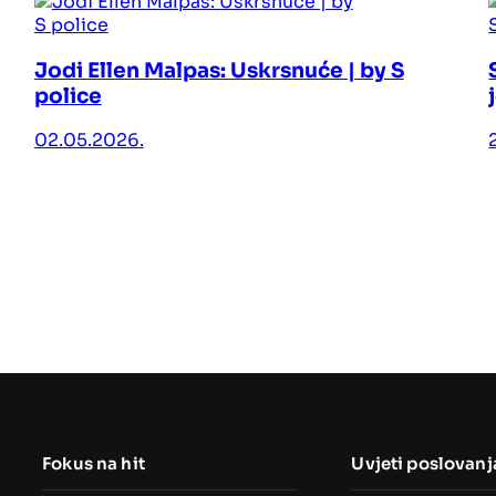
Jodi Ellen Malpas: Uskrsnuće | by S
police
02.05.2026.
Fokus na hit
Uvjeti poslovanj