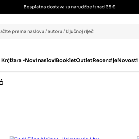
Besplatna dostava za narudžbe iznad 35 €
i
Knjižara
Novi naslovi
Booklet
Outlet
Recenzije
Novosti
ć