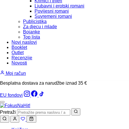
Krimići i trileri
Ljubavni i erotski romani
Povijesni romani
Suvremeni romani
Publicistika
Za djecu i mlade
Bojanke
Top lista
Novi naslovi
Booklet
Outlet
Recenzije
Novosti
Moj račun
Besplatna dostava za narudžbe iznad 35 €
EU fondovi
Pretraži