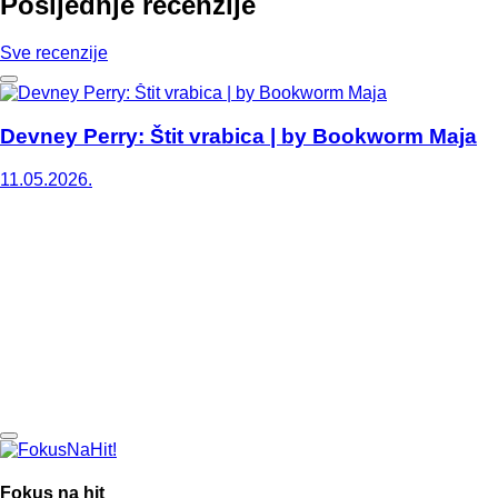
Posljednje recenzije
Sve recenzije
Devney Perry: Štit vrabica | by Bookworm Maja
11.05.2026.
Fokus na hit