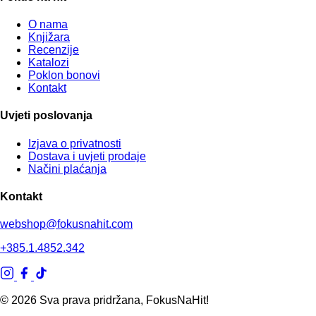
O nama
Knjižara
Recenzije
Katalozi
Poklon bonovi
Kontakt
Uvjeti poslovanja
Izjava o privatnosti
Dostava i uvjeti prodaje
Načini plaćanja
Kontakt
webshop@fokusnahit.com
+385.1.4852.342
© 2026 Sva prava pridržana, FokusNaHit!