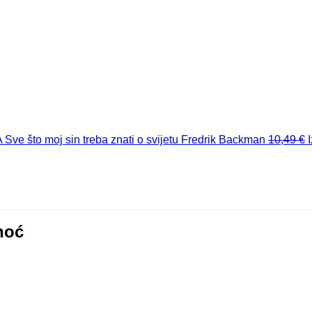
A
Sve što moj sin treba znati o svijetu
Fredrik Backman
10,49
€
 noć