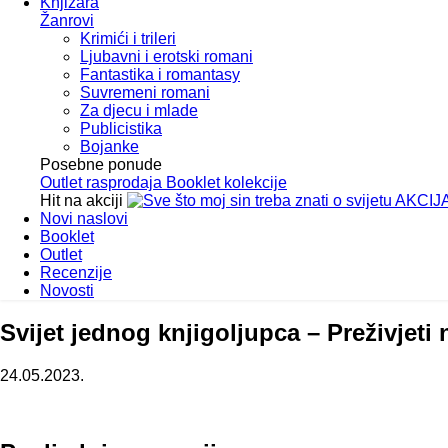
Knjižara
Žanrovi
Krimići i trileri
Ljubavni i erotski romani
Fantastika i romantasy
Suvremeni romani
Za djecu i mlade
Publicistika
Bojanke
Posebne ponude
Outlet
rasprodaja
Booklet
kolekcije
Hit na akciji
AKCIJ
Novi naslovi
Booklet
Outlet
Recenzije
Novosti
Svijet jednog knjigoljupca – Preživjeti
24.05.2023.