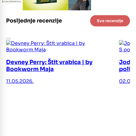
Posljednje recenzije
Sve recenzije
Devney Perry: Štit vrabica | by
Jodi 
Bookworm Maja
polic
11.05.2026.
02.05.