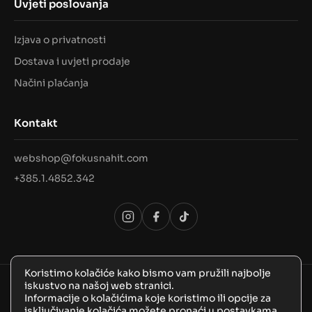
Uvjeti poslovanja
Izjava o privatnosti
Dostava i uvjeti prodaje
Načini plaćanja
Kontakt
webshop@fokusnahit.com
+385.1.4852.342
Koristimo kolačiće kako bismo vam pružili najbolje
iskustvo na našoj web stranici.
© 2026 Sva prava pridržana, FokusNaHit!
Informacije o kolačićima koje koristimo ili opcije za
isključivanje kolačića možete pronaći u
postavkama
.