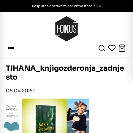
Besplatna dostava za narudžbe iznad 35 €
TIHANA_knjigozderonja_zadnje
sto
06.04.2020.