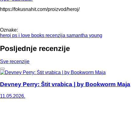
https://fokusnahit.com/proizvod/heroj/
Oznake:
heroj
ps i love books
recenzija
samantha young
Posljednje recenzije
Sve recenzije
Devney Perry: Štit vrabica | by Bookworm Maja
11.05.2026.