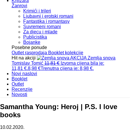
Knjižara
Žanrovi
Krimići i trileri
Ljubavni i erotski romani
Fantastika i romantasy
Suvremeni romani
Za djecu i mlade
Publicistika
Bojanke
Posebne ponude
Outlet
rasprodaja
Booklet
kolekcije
Hit na akciji
AKCIJA
Zemlja snova
Tomislav Tomić
11,81
€
Izvorna cijena bila je:
11,81 €.
8,98
€
Trenutna cijena je: 8,98 €.
Novi naslovi
Booklet
Outlet
Recenzije
Novosti
Samantha Young: Heroj | P.S. I love
books
10.02.2020.