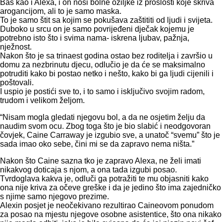
Baš kao i Alexa, i on nosi bolne ožiljke iz prošlosti koje skriva
arogancijom, ali to je samo maska.
To je samo štit sa kojim se pokušava zaštititi od ljudi i svijeta.
Duboko u srcu on je samo povrijeđeni dječak kojemu je
potrebno isto što i svima nama- iskrena ljubav, pažnja,
nježnost.
Nakon što je sa trinaest godina ostao bez roditelja i završio u
domu za nezbrinutu djecu, odlučio je da će se maksimalno
potruditi kako bi postao netko i nešto, kako bi ga ljudi cijenili i
poštovali.
I uspio je postići sve to, i to samo i isključivo svojim radom,
trudom i velikom željom.
“Nisam mogla gledati njegovu bol, a da ne osjetim želju da
naudim svom ocu. Zbog toga što je bio slabić i neodgovoran
čovjek, Caine Carraway je izgubio sve, a unatoč “svemu” što je
sada imao oko sebe, čini mi se da zapravo nema ništa.”
Nakon što Caine sazna tko je zapravo Alexa, ne želi imati
nikakvog doticaja s njom, a ona tada izgubi posao.
Tvrdoglava kakva je, odluči ga potražiti te mu objasniti kako
ona nije kriva za očeve greške i da je jedino što ima zajedničko
s njime samo njegovo prezime.
Alexin posjet je neočekivano rezultirao Caineovom ponudom
za posao na mjestu njegove osobne asistentice, što ona nikako