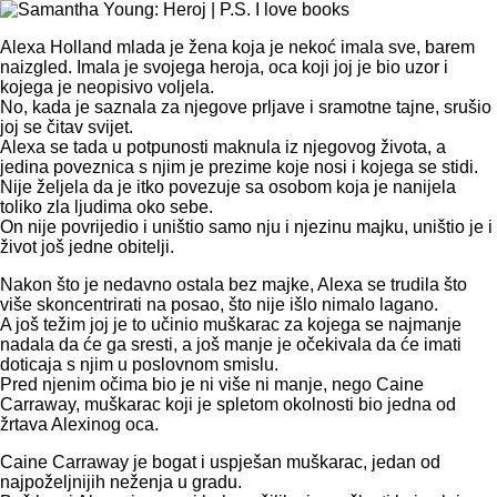
Alexa Holland mlada je žena koja je nekoć imala sve, barem
naizgled. Imala je svojega heroja, oca koji joj je bio uzor i
kojega je neopisivo voljela.
No, kada je saznala za njegove prljave i sramotne tajne, srušio
joj se čitav svijet.
Alexa se tada u potpunosti maknula iz njegovog života, a
jedina poveznica s njim je prezime koje nosi i kojega se stidi.
Nije željela da je itko povezuje sa osobom koja je nanijela
toliko zla ljudima oko sebe.
On nije povrijedio i uništio samo nju i njezinu majku, uništio je i
život još jedne obitelji.
Nakon što je nedavno ostala bez majke, Alexa se trudila što
više skoncentrirati na posao, što nije išlo nimalo lagano.
A još težim joj je to učinio muškarac za kojega se najmanje
nadala da će ga sresti, a još manje je očekivala da će imati
doticaja s njim u poslovnom smislu.
Pred njenim očima bio je ni više ni manje, nego Caine
Carraway, muškarac koji je spletom okolnosti bio jedna od
žrtava Alexinog oca.
Caine Carraway je bogat i uspješan muškarac, jedan od
najpoželjnijih neženja u gradu.