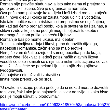
Roman nije previše sladunjav, a isto tako nema ni pretjerano
puno erotskih scena. Sve je u granicama normale.
Ova priča nam pokazuje kako djela i loši izbori roditelja utječu
na njihovu djecu i koliko im zaista mogu učiniti život težim.
Isto tako, potiče nas da riskiramo i prepustimo se osjećajima,
jer kad tad ćemo pronaći osobu koja je stvorena baš za nas, a
štitovi i zidovi koje smo podigli mogli bi otjerati tu osobu i
onemogućiti nam priliku za sreću i ljubav.
Roman je baš po mome ukusu, ma idealan.
Tu su i zanimljiva radnja i likovi, puno duhovitih dijaloga,
napetosti i romantike, začinjeno sa malo erotike.
Heroj će vam držati pažnju od samog početka pa do kraja,
napeto ćete iščekivati sljedeći potez naših glavnih likova,
veseliti ćete se i smijati se s njima, u nekim situacijama će vas
rastužiti, čak ćete se ponekad i ljutiti na njih zbog njihove
tvrdoglavosti.
Ali, najviše ćete uživati i zabaviti se.
Imate moje preporuke od srca!
“U svakom slučaju, pouka priče je da si nekad morate dozvoliti
ranjivost, čak i ako je to najstrašnija stvar na svijetu, kako biste
poslije mogli uživati u plodovima.”
https://web.facebook.com/1049633818570453/photos/a.105
type=3&theater