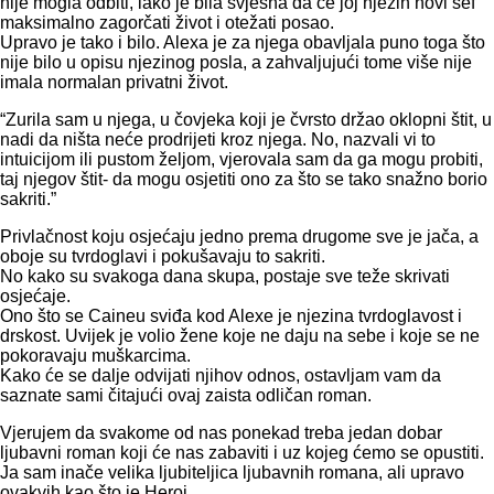
nije mogla odbiti, iako je bila svjesna da će joj njezin novi šef
maksimalno zagorčati život i otežati posao.
Upravo je tako i bilo. Alexa je za njega obavljala puno toga što
nije bilo u opisu njezinog posla, a zahvaljujući tome više nije
imala normalan privatni život.
“Zurila sam u njega, u čovjeka koji je čvrsto držao oklopni štit, u
nadi da ništa neće prodrijeti kroz njega. No, nazvali vi to
intuicijom ili pustom željom, vjerovala sam da ga mogu probiti,
taj njegov štit- da mogu osjetiti ono za što se tako snažno borio
sakriti.”
Privlačnost koju osjećaju jedno prema drugome sve je jača, a
oboje su tvrdoglavi i pokušavaju to sakriti.
No kako su svakoga dana skupa, postaje sve teže skrivati
osjećaje.
Ono što se Caineu sviđa kod Alexe je njezina tvrdoglavost i
drskost. Uvijek je volio žene koje ne daju na sebe i koje se ne
pokoravaju muškarcima.
Kako će se dalje odvijati njihov odnos, ostavljam vam da
saznate sami čitajući ovaj zaista odličan roman.
Vjerujem da svakome od nas ponekad treba jedan dobar
ljubavni roman koji će nas zabaviti i uz kojeg ćemo se opustiti.
Ja sam inače velika ljubiteljica ljubavnih romana, ali upravo
ovakvih kao što je Heroj.