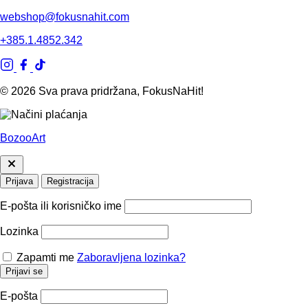
webshop@fokusnahit.com
+385.1.4852.342
© 2026 Sva prava pridržana, FokusNaHit!
BozooArt
Prijava
Registracija
E-pošta ili korisničko ime
Lozinka
Zapamti me
Zaboravljena lozinka?
Prijavi se
E-pošta