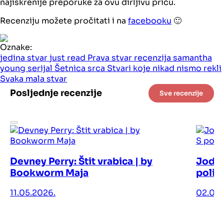
najiskrenije preporuke za ovu dirljivu priču.
Recenziju možete pročitati i na
facebooku
🙂
Oznake:
jedina stvar
just read
Prava stvar
recenzija
samantha
young
serijal
Šetnica srca
Stvari koje nikad nismo rekli
Svaka mala stvar
Posljednje recenzije
Sve recenzije
Devney Perry: Štit vrabica | by
Jodi 
Bookworm Maja
polic
11.05.2026.
02.05.