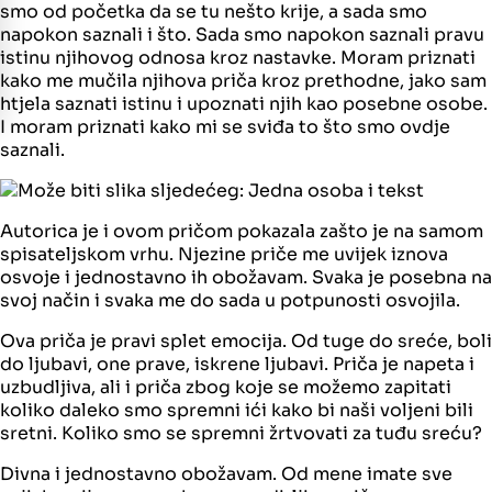
smo od početka da se tu nešto krije, a sada smo
napokon saznali i što. Sada smo napokon saznali pravu
istinu njihovog odnosa kroz nastavke. Moram priznati
kako me mučila njihova priča kroz prethodne, jako sam
htjela saznati istinu i upoznati njih kao posebne osobe.
I moram priznati kako mi se sviđa to što smo ovdje
saznali.
Autorica je i ovom pričom pokazala zašto je na samom
spisateljskom vrhu. Njezine priče me uvijek iznova
osvoje i jednostavno ih obožavam. Svaka je posebna na
svoj način i svaka me do sada u potpunosti osvojila.
Ova priča je pravi splet emocija. Od tuge do sreće, boli
do ljubavi, one prave, iskrene ljubavi. Priča je napeta i
uzbudljiva, ali i priča zbog koje se možemo zapitati
koliko daleko smo spremni ići kako bi naši voljeni bili
sretni. Koliko smo se spremni žrtvovati za tuđu sreću?
Divna i jednostavno obožavam. Od mene imate sve