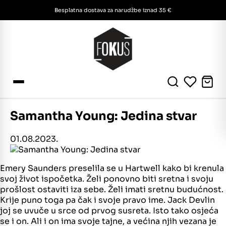
Besplatna dostava za narudžbe iznad 35 €
Samantha Young: Jedina stvar
01.08.2023.
Emery Saunders preselila se u Hartwell kako bi krenula
svoj život ispočetka. Želi ponovno biti sretna i svoju
prošlost ostaviti iza sebe. Želi imati sretnu budućnost.
Krije puno toga pa čak i svoje pravo ime. Jack Devlin
joj se uvuče u srce od prvog susreta. Isto tako osjeća
se i on. Ali i on ima svoje tajne, a većina njih vezana je