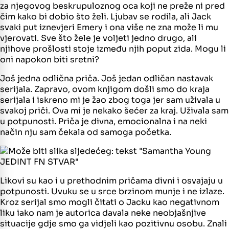
za njegovog beskrupuloznog oca koji ne preže ni pred
čim kako bi dobio što želi. Ljubav se rodila, ali Jack
svaki put iznevjeri Emery i ona više ne zna može li mu
vjerovati. Sve što žele je voljeti jedno drugo, ali
njihove prošlosti stoje između njih poput zida. Mogu li
oni napokon biti sretni?
Još jedna odlična priča. Još jedan odličan nastavak
serijala. Zapravo, ovom knjigom došli smo do kraja
serijala i iskreno mi je žao zbog toga jer sam uživala u
svakoj priči. Ova mi je nekako šećer za kraj. Uživala sam
u potpunosti. Priča je divna, emocionalna i na neki
način nju sam čekala od samoga početka.
Likovi su kao i u prethodnim pričama divni i osvajaju u
potpunosti. Uvuku se u srce brzinom munje i ne izlaze.
Kroz serijal smo mogli čitati o Jacku kao negativnom
liku iako nam je autorica davala neke neobjašnjive
situacije gdje smo ga vidjeli kao pozitivnu osobu. Znali