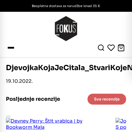
Besplatna dostava za narudžbe iznad 35 €
DjevojkaKojaJeCitala_StvariKoje
19.10.2022.
Posljednje recenzije
Sve recenzije