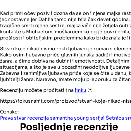
Kad primi očev poziv i dozna da se on i njena majka rast
jednostavne jer Dahlia tamo nije bila čak devet godina,
tragične smrti njene sestre, majka više nije željela čuti
kontakte s Michaelom, muškarcem kojeg je povrijedila, a
prošlosti i obiteljskim problemima kako bi doznala je l
Stvari koje nikad nismo rekli ljubavni je roman s eleme
Kako osim ljubavne priče glavnih junaka sadrži i motive
žanra, a čime dobiva na dubini i emotivnosti. Detaljnim
situacijama, a što je sve u pozadini neodoljive ljubavne 
Zabavna i zanimljiva ljubavna priča koja se čita u dahu, 
ljubitelji žanra. Naravno, imate moju preporuku za čitan
Recenziju možete pročitati i na
linku
🙂
https://fokusnahit.com/proizvod/stvari-koje-nikad-nis
Oznake:
Prava stvar
recenzija
samantha young
serijal
Šetnica s
Posljednje recenzije