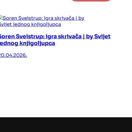
Soren Sveistrup: Igra skrivača | by Svijet
jednog knjigoljupca
20.04.2026.
Sara
Oruž
08.0