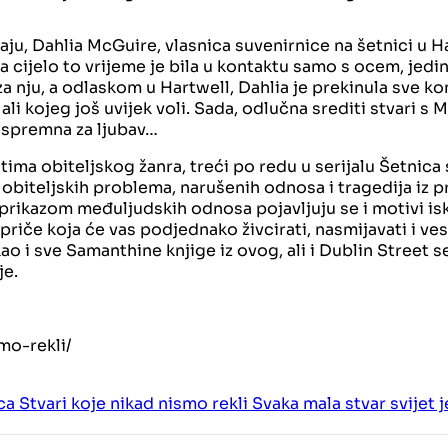
aju, Dahlia McGuire, vlasnica suvenirnice na šetnici u Ha
 a cijelo to vrijeme je bila u kontaktu samo s ocem, jed
 za nju, a odlaskom u Hartwell, Dahlia je prekinula sve k
li kojeg još uvijek voli. Sada, odlučna srediti stvari s
i spremna za ljubav…
ntima obiteljskog žanra, treći po redu u serijalu Šetnic
 obiteljskih problema, narušenih odnosa i tragedija iz 
 prikazom međuljudskih odnosa pojavljuju se i motivi is
priče koja će vas podjednako živcirati, nasmijavati i vese
kao i sve Samanthine knjige iz ovog, ali i Dublin Street 
je.
mo-rekli/
rca
Stvari koje nikad nismo rekli
Svaka mala stvar
svijet 