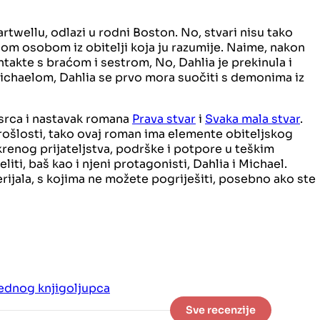
rtwellu, odlazi u rodni Boston. No, stvari nisu tako
inom osobom iz obitelji koja ju razumije. Naime, nakon
ontakte s braćom i sestrom, No, Dahlia je prekinula i
 Michaelom, Dahlia se prvo mora suočiti s demonima iz
a srca i nastavak romana
Prava stvar
i
Svaka mala stvar
.
prošlosti, tako ovaj roman ima elemente obiteljskog
krenog prijateljstva, podrške i potpore u teškim
liti, baš kao i njeni protagonisti, Dahlia i Michael.
serijala, s kojima ne možete pogriješiti, posebno ako ste
jednog knjigoljupca
Sve recenzije