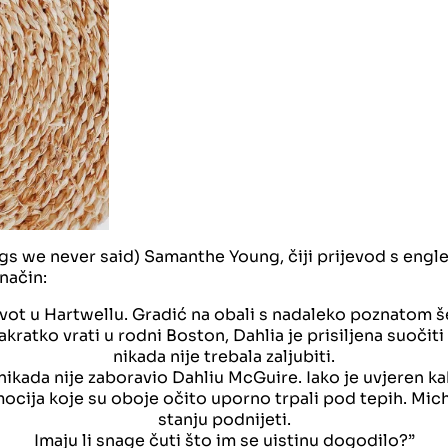
ngs we never said) Samanthe Young, čiji prijevod s engl
način:
ivot u Hartwellu. Gradić na obali s nadaleko poznatom še
kratko vrati u rodni Boston, Dahlia je prisiljena suočit
nikada nije trebala zaljubiti.
 nikada nije zaboravio Dahliu McGuire. Iako je uvjeren 
cija koje su oboje očito uporno trpali pod tepih. Michae
stanju podnijeti.
Imaju li snage čuti što im se uistinu dogodilo?”