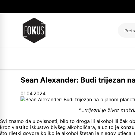
Pretraž
Sean Alexander: Budi trijezan n
01.04.2024.
“…𝘵𝘳𝘪𝘫𝘦𝘻𝘯𝘪 𝘫𝘦 ž𝘪𝘷𝘰𝘵 𝘮𝘰ž𝘥
Svi znamo da u ovisnosti, bilo to droga ili alkohol ili čak
kroz vlastito iskustvo bivšeg alkoholičara, a uz to je konz
što rijetki govore koliko je alkohol štetan je njegov utjeca