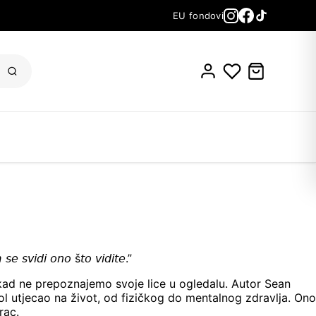
EU fondovi
𝘴𝘦 𝘴𝘷𝘪𝘥𝘪 𝘰𝘯𝘰 š𝘵𝘰 𝘷𝘪𝘥𝘪𝘵𝘦.”
nekad ne prepoznajemo svoje lice u ogledalu. Autor Sean
hol utjecao na život, od fizičkog do mentalnog zdravlja. Ono
rac.