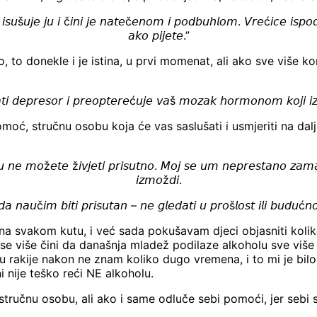
𝘴𝘶š𝘶𝘫𝘦 𝘫𝘶 𝘪 č𝘪𝘯𝘪 𝘫𝘦 𝘯𝘢𝘵𝘦č𝘦𝘯𝘰𝘮 𝘪 𝘱𝘰𝘥𝘣𝘶𝘩𝘭𝘰𝘮. 𝘝𝘳𝘦ć𝘪𝘤𝘦 𝘪𝘴𝘱𝘰𝘥 
𝘢𝘬𝘰 𝘱𝘪𝘫𝘦𝘵𝘦.”
 to donekle i je istina, u prvi momenat, ali ako sve više kon
𝘢𝘵𝘪 𝘥𝘦𝘱𝘳𝘦𝘴𝘰𝘳 𝘪 𝘱𝘳𝘦𝘰𝘱𝘵𝘦𝘳𝘦ć𝘶𝘫𝘦 𝘷𝘢š 𝘮𝘰𝘻𝘢𝘬 𝘩𝘰𝘳𝘮𝘰𝘯𝘰𝘮 𝘬𝘰𝘫𝘪 𝘪𝘻
pomoć, stručnu osobu koja će vas saslušati i usmjeriti na dalj
𝘴𝘶 𝘯𝘦 𝘮𝘰ž𝘦𝘵𝘦 ž𝘪𝘷𝘫𝘦𝘵𝘪 𝘱𝘳𝘪𝘴𝘶𝘵𝘯𝘰. 𝘔𝘰𝘫 𝘴𝘦 𝘶𝘮 𝘯𝘦𝘱𝘳𝘦𝘴𝘵𝘢𝘯𝘰 𝘻𝘢𝘮
𝘪𝘻𝘮𝘰ž𝘥𝘪.
𝘢 𝘯𝘢𝘶č𝘪𝘮 𝘣𝘪𝘵𝘪 𝘱𝘳𝘪𝘴𝘶𝘵𝘢𝘯 – 𝘯𝘦 𝘨𝘭𝘦𝘥𝘢𝘵𝘪 𝘶 𝘱𝘳𝘰š𝘭𝘰𝘴𝘵 𝘪𝘭𝘪 𝘣𝘶𝘥𝘶ć𝘯𝘰
na svakom kutu, i već sada pokušavam djeci objasniti koliko
i se više čini da današnja mladež podilaze alkoholu sve više 
kije nakon ne znam koliko dugo vremena, i to mi je bilo do
i nije teško reći NE alkoholu.
nu osobu, ali ako i same odluče sebi pomoći, jer sebi si najv