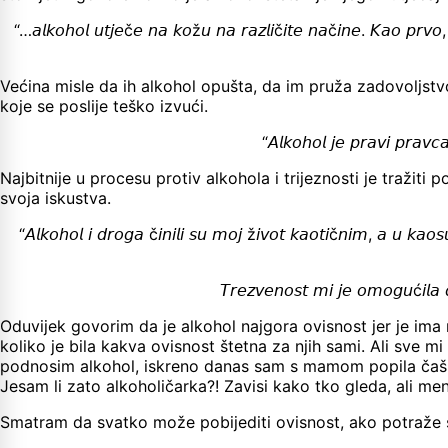
“…𝘢𝘭𝘬𝘰𝘩𝘰𝘭 𝘶𝘵𝘫𝘦č𝘦 𝘯𝘢 𝘬𝘰ž𝘶 𝘯𝘢 𝘳𝘢𝘻𝘭𝘪č𝘪𝘵𝘦 𝘯𝘢č𝘪𝘯𝘦. 𝘒𝘢𝘰 𝘱𝘳𝘷𝘰, 𝘪
Većina misle da ih alkohol opušta, da im pruža zadovoljstvo,
koje se poslije teško izvući.
“𝘈𝘭𝘬𝘰𝘩𝘰𝘭 𝘫𝘦 𝘱𝘳𝘢𝘷𝘪 𝘱𝘳𝘢𝘷𝘤
Najbitnije u procesu protiv alkohola i trijeznosti je tražiti 
svoja iskustva.
“𝘈𝘭𝘬𝘰𝘩𝘰𝘭 𝘪 𝘥𝘳𝘰𝘨𝘢 č𝘪𝘯𝘪𝘭𝘪 𝘴𝘶 𝘮𝘰𝘫 ž𝘪𝘷𝘰𝘵 𝘬𝘢𝘰𝘵𝘪č𝘯𝘪𝘮, 𝘢 𝘶 𝘬𝘢𝘰
𝘛𝘳𝘦𝘻𝘷𝘦𝘯𝘰𝘴𝘵 𝘮𝘪 𝘫𝘦 𝘰𝘮𝘰𝘨𝘶ć𝘪𝘭𝘢 𝘥
Oduvijek govorim da je alkohol najgora ovisnost jer je ima 
koliko je bila kakva ovisnost štetna za njih sami. Ali sve m
podnosim alkohol, iskreno danas sam s mamom popila čašu ra
Jesam li zato alkoholičarka?! Zavisi kako tko gleda, ali men
Smatram da svatko može pobijediti ovisnost, ako potraže struč