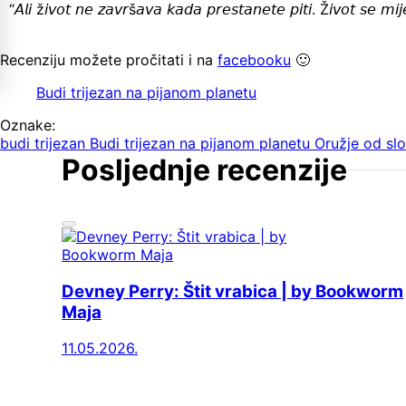
“𝘈𝘭𝘪 ž𝘪𝘷𝘰𝘵 𝘯𝘦 𝘻𝘢𝘷𝘳š𝘢𝘷𝘢 𝘬𝘢𝘥𝘢 𝘱𝘳𝘦𝘴𝘵𝘢𝘯𝘦𝘵𝘦 𝘱𝘪𝘵𝘪. Ž𝘪𝘷𝘰𝘵 𝘴𝘦 𝘮𝘪𝘫𝘦
Recenziju možete pročitati i na
facebooku
🙂
Budi trijezan na pijanom planetu
Oznake:
budi trijezan
Budi trijezan na pijanom planetu
Oružje od sl
Posljednje recenzije
Devney Perry: Štit vrabica | by Bookworm
Maja
11.05.2026.