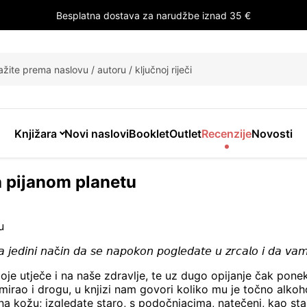
Besplatna dostava za narudžbe iznad 35 €
i
Knjižara
Novi naslovi
Booklet
Outlet
Recenzije
Novosti
a pijanom planetu
 𝘫𝘦𝘥𝘪𝘯𝘪 𝘯𝘢č𝘪𝘯 𝘥𝘢 𝘴𝘦 𝘯𝘢𝘱𝘰𝘬𝘰𝘯 𝘱𝘰𝘨𝘭𝘦𝘥𝘢𝘵𝘦 𝘶 𝘻𝘳𝘤𝘢𝘭𝘰 𝘪 𝘥𝘢 𝘷𝘢𝘮 
 oboje utječe i na naše zdravlje, te uz dugo opijanje čak po
umirao i drogu, u knjizi nam govori koliko mu je točno alko
j na kožu; izgledate staro, s podočnjacima, natečeni, kao sta