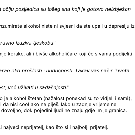
č𝘪𝘫𝘶 𝘱𝘰𝘴𝘭𝘫𝘦𝘥𝘪𝘤𝘢 𝘴𝘶 𝘭𝘰š𝘦𝘨 𝘴𝘯𝘢 𝘬𝘰𝘫𝘪 𝘫𝘦 𝘨𝘰𝘵𝘰𝘷𝘰 𝘯𝘦𝘪𝘻𝘣𝘫𝘦ž𝘢𝘯
zumirate alkohol niste ni svjesni da ste upali u depresiju iz
𝘢𝘷𝘯𝘰 𝘪𝘻𝘢𝘻𝘪𝘷𝘢 𝘵𝘫𝘦𝘴𝘬𝘰𝘣𝘶!”
nje korake, ali i bivše alkoholičare koji će s vama podijeliti
𝘳𝘢𝘰 𝘰𝘬𝘰 𝘱𝘳𝘰š𝘭𝘰𝘴𝘵𝘪 𝘪 𝘣𝘶𝘥𝘶ć𝘯𝘰𝘴𝘵𝘪. 𝘛𝘢𝘬𝘢𝘷 𝘷𝘢𝘴 𝘯𝘢č𝘪𝘯 ž𝘪𝘷𝘰𝘵𝘢
𝘴𝘵, 𝘷𝘦ć 𝘶ž𝘪𝘷𝘢𝘵𝘪 𝘶 𝘴𝘢𝘥𝘢š𝘯𝘫𝘰𝘴𝘵𝘪.”
 je alkohol štetan (nažalost ponekad su to vidjeli i sami),
i da nisi cool ako ne piješ. Iako u zadnje vrijeme ne
voljno, dok pojedini ljudi ne znaju gdje im je granica.
eći neprijatelj, kao što si i najbolji prijatelj.