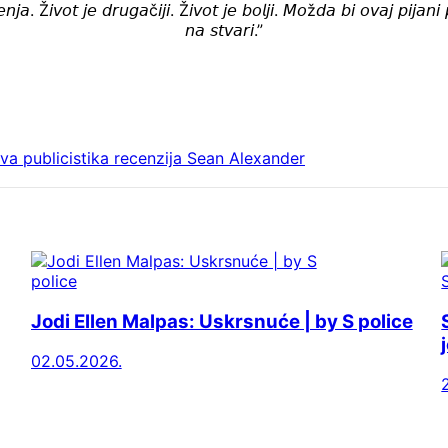
𝘫𝘢. Ž𝘪𝘷𝘰𝘵 𝘫𝘦 𝘥𝘳𝘶𝘨𝘢č𝘪𝘫𝘪. Ž𝘪𝘷𝘰𝘵 𝘫𝘦 𝘣𝘰𝘭𝘫𝘪. 𝘔𝘰ž𝘥𝘢 𝘣𝘪 𝘰𝘷𝘢𝘫 𝘱𝘪𝘫𝘢𝘯𝘪 
𝘯𝘢 𝘴𝘵𝘷𝘢𝘳𝘪.”
ova
publicistika
recenzija
Sean Alexander
Jodi Ellen Malpas: Uskrsnuće | by S police
02.05.2026.