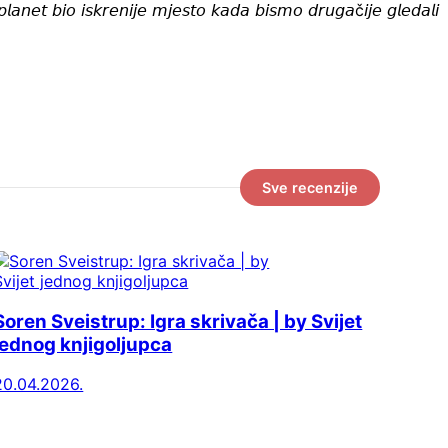
𝘱𝘭𝘢𝘯𝘦𝘵 𝘣𝘪𝘰 𝘪𝘴𝘬𝘳𝘦𝘯𝘪𝘫𝘦 𝘮𝘫𝘦𝘴𝘵𝘰 𝘬𝘢𝘥𝘢 𝘣𝘪𝘴𝘮𝘰 𝘥𝘳𝘶𝘨𝘢č𝘪𝘫𝘦 𝘨𝘭𝘦𝘥𝘢𝘭𝘪
Sve recenzije
Soren Sveistrup: Igra skrivača | by Svijet
jednog knjigoljupca
20.04.2026.