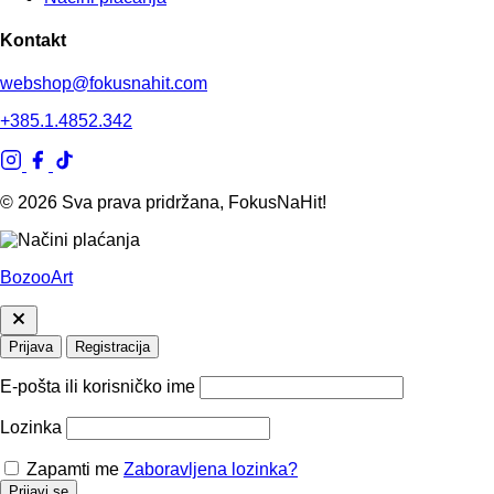
Kontakt
webshop@fokusnahit.com
+385.1.4852.342
© 2026 Sva prava pridržana, FokusNaHit!
BozooArt
Prijava
Registracija
E-pošta ili korisničko ime
Lozinka
Zapamti me
Zaboravljena lozinka?
Prijavi se