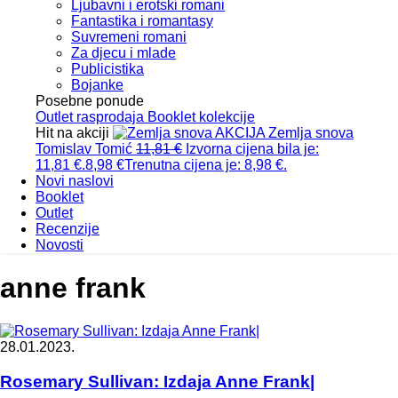
Ljubavni i erotski romani
Fantastika i romantasy
Suvremeni romani
Za djecu i mlade
Publicistika
Bojanke
Posebne ponude
Outlet
rasprodaja
Booklet
kolekcije
Hit na akciji
AKCIJA
Zemlja snova
Tomislav Tomić
11,81
€
Izvorna cijena bila je:
11,81 €.
8,98
€
Trenutna cijena je: 8,98 €.
Novi naslovi
Booklet
Outlet
Recenzije
Novosti
anne frank
28.01.2023.
Rosemary Sullivan: Izdaja Anne Frank|