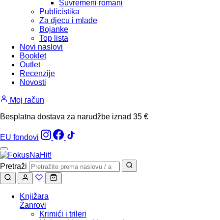
Suvremeni romani
Publicistika
Za djecu i mlade
Bojanke
Top lista
Novi naslovi
Booklet
Outlet
Recenzije
Novosti
Moj račun
Besplatna dostava za narudžbe iznad 35 €
EU fondovi
Pretraži
Knjižara
Žanrovi
Krimići i trileri