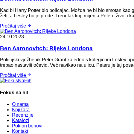
Kad bi Harry Potter bio policajac. Možda ne bi bio smotan kao gl
želi, a Lesley bolje prođe. Trenutak koji mijenja Peteru život i ka
Pročitaj više
24.10.2023.
Ben Aaronovitch: Rijeke Londona
Policijski vježbenik Peter Grant zajedno s kolegicom Lesley up
trebao nastaviti očevid. Već navikao na ulicu, Peteru je taj po
Pročitaj više
Fokus na hit
O nama
Knjižara
Recenzije
Katalozi
Poklon bonovi
Kontakt