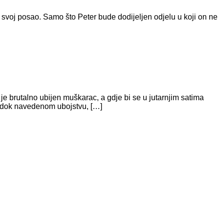
le svoj posao. Samo što Peter bude dodijeljen odjelu u koji on ne
 brutalno ubijen muškarac, a gdje bi se u jutarnjim satima
vjedok navedenom ubojstvu, […]