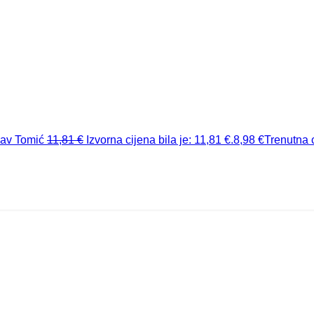
lav Tomić
11,81
€
Izvorna cijena bila je: 11,81 €.
8,98
€
Trenutna c