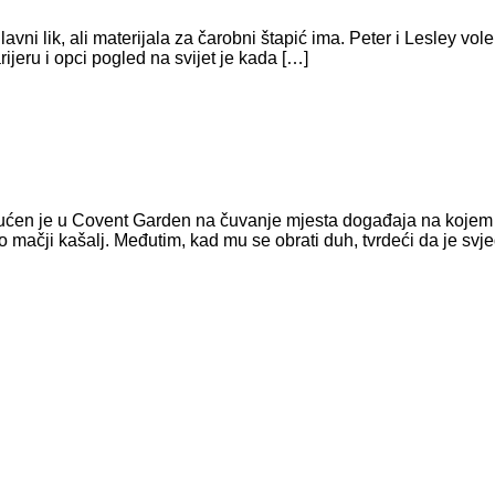
avni lik, ali materijala za čarobni štapić ima. Peter i Lesley vo
rijeru i opci pogled na svijet je kada […]
ućen je u Covent Garden na čuvanje mjesta događaja na kojem je
sao mačji kašalj. Međutim, kad mu se obrati duh, tvrdeći da je s