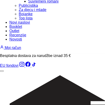
Suvremeni romani
Publicistika
Za djecu i mlade
Bojanke
Top lista
Novi naslovi
Booklet
Outlet
Recenzije
Novosti
Moj račun
Besplatna dostava za narudžbe iznad 35 €
EU fondovi