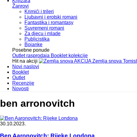
Knjižara
Žanrovi
Krimići i trileri
Ljubavni i erotski romani
Fantastika i romantasy
Suvremeni romani
Za djecu i mlade
Publicistika
Bojanke
Posebne ponude
Outlet
rasprodaja
Booklet
kolekcije
Hit na akciji
AKCIJA
Zemlja snova
Tomis
Novi naslovi
Booklet
Outlet
Recenzije
Novosti
ben arronovitch
30.10.2023.
Ben Aaronovitch: Rijeke Londona