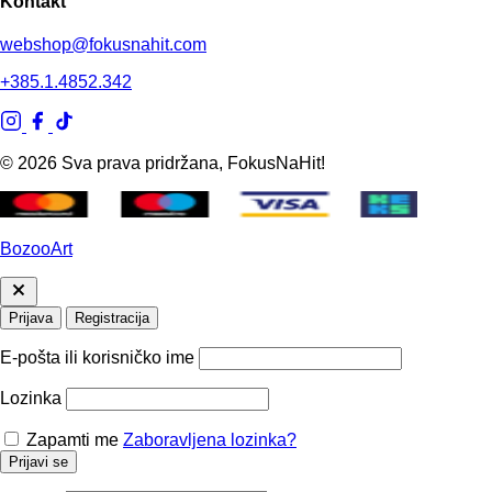
Kontakt
webshop@fokusnahit.com
+385.1.4852.342
© 2026 Sva prava pridržana, FokusNaHit!
BozooArt
Prijava
Registracija
E-pošta ili korisničko ime
Lozinka
Zapamti me
Zaboravljena lozinka?
Prijavi se