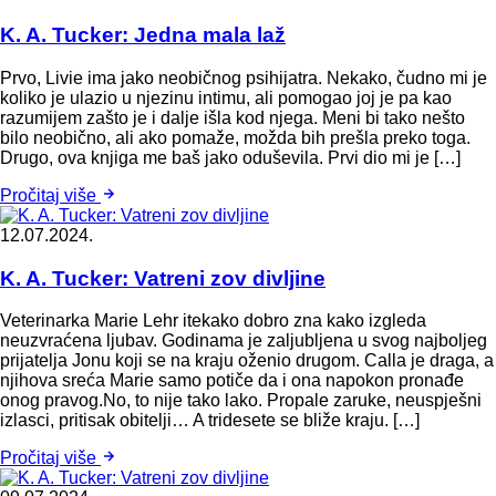
K. A. Tucker: Jedna mala laž
Prvo, Livie ima jako neobičnog psihijatra. Nekako, čudno mi je
koliko je ulazio u njezinu intimu, ali pomogao joj je pa kao
razumijem zašto je i dalje išla kod njega. Meni bi tako nešto
bilo neobično, ali ako pomaže, možda bih prešla preko toga.
Drugo, ova knjiga me baš jako oduševila. Prvi dio mi je […]
Pročitaj više
12.07.2024.
K. A. Tucker: Vatreni zov divljine
Veterinarka Marie Lehr itekako dobro zna kako izgleda
neuzvraćena ljubav. Godinama je zaljubljena u svog najboljeg
prijatelja Jonu koji se na kraju oženio drugom. Calla je draga, a
njihova sreća Marie samo potiče da i ona napokon pronađe
onog pravog.No, to nije tako lako. Propale zaruke, neuspješni
izlasci, pritisak obitelji… A tridesete se bliže kraju. […]
Pročitaj više