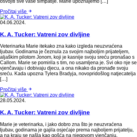
osvojiti sve vaše simpatije. Marie upoznajemo […]
Pročitaj više
04.06.2024.
K. A. Tucker: Vatreni zov divljine
Veterinarka Marie itekako zna kako izgleda neuzvraćena
ljubav. Godinama je čeznula za svojim najboljim prijateljem,
aljaškim pilotom Jonom, koji je kasnije svoju sreću pronašao s
Callom. Marie se pomirila s tim, no usamljena je. Svi oko nje se
vjenčavaju i dobivaju djecu, a ona nikako da pronađe svoju
sreću. Kada upozna Tylera Bradyja, novopridošlog natjecatelja
[…]
Pročitaj više
28.05.2024.
K. A. Tucker: Vatreni zov divljine
Marie je veterinarka, i jako dobro zna što je neuzvraćena
ljubav, godinama je gajila osjećaje prema najboljem prijatelju,
a na kraju se našla kao gošća na njegovom vjenčanju.