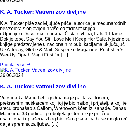
09.07.2024.
K. A. Tucker: Vatreni zov divljine
K.A. Tucker piše zadivljujuće priče, autorica je međunarodnih
bestselera s objavljenih više od trideset knjiga,
uključujući Deset malih udaha, Čista divljina, Fate & Flame,
Dok je tebe, Say You Still Love Me i Keep Her Safe. Njezine su
knjige predstavljene u nacionalnim publikacijama uključujući
USA Today, Globe & Mail, Suspense Magazine, Publisher’s
Weekly, Oprah Mag i First for […]
Pročitaj više
26.06.2024.
K. A. Tucker: Vatreni zov divljine
Veterinarka Marie Lehr godinama je patila za Jonom,
prekrasnim muškarcem koji joj je bio najbolji prijatelj, a koji je
sreću pronašao s Callom, Wrenovom kćeri iz Kanade. Danas
Marie ima 38 godina i preboljela je Jonu te je prilično
usamljena i uplašena zbog biološkog sata, pa bi se moglo reći
da je spremna za ljubav. […]