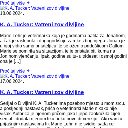
Pročitaj više
18.06.2024.
K. A. Tucker: Vatreni zov divljine
Marie Lehr je veterinarka koja je godinama patila za Jonahom,
a čak je raskinula i dugogodišnje zaruke zbog njega. Jonah je
u njoj vidio samo prijateljicu, te se oženio pridošlicom Callom.
Marie se pomirila sa situacijom, te je pristala biti kuma na
Joninom vjenčanju. Ipak, godine su tu- u trideset i osmoj godini
ona je […]
Pročitaj više
17.06.2024.
K. A. Tucker: Vatreni zov divljine
Serijal o Divljini K. A. Tucker ima posebno mjesto u mom srcu,
a posljednji nastavak, priča o veterinarki Marie nikako nije
višak. Autorica je njenom pričom jako lijepo zaokružila cijeli
serijal i dodala njenom liku neku novu dimenziju. Ako vam u
prijašnjim nastavcima lik Marie Lehr nije svidio, sada će