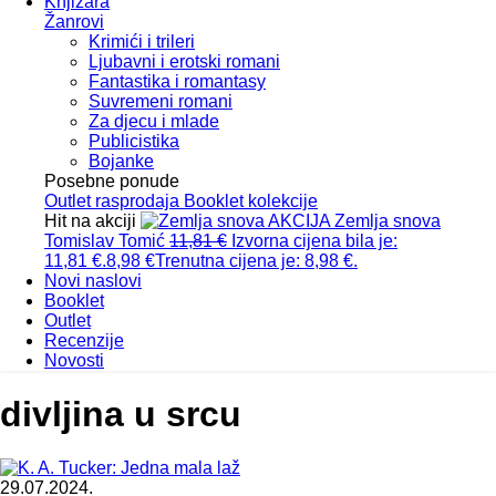
Knjižara
Žanrovi
Krimići i trileri
Ljubavni i erotski romani
Fantastika i romantasy
Suvremeni romani
Za djecu i mlade
Publicistika
Bojanke
Posebne ponude
Outlet
rasprodaja
Booklet
kolekcije
Hit na akciji
AKCIJA
Zemlja snova
Tomislav Tomić
11,81
€
Izvorna cijena bila je:
11,81 €.
8,98
€
Trenutna cijena je: 8,98 €.
Novi naslovi
Booklet
Outlet
Recenzije
Novosti
divljina u srcu
29.07.2024.