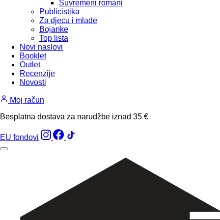
Suvremeni romani
Publicistika
Za djecu i mlade
Bojanke
Top lista
Novi naslovi
Booklet
Outlet
Recenzije
Novosti
Moj račun
Besplatna dostava za narudžbe iznad 35 €
EU fondovi