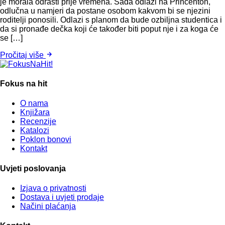
je morala odrasti prije vremena. Sada odlazi na Princenton,
odlučna u namjeri da postane osobom kakvom bi se njezini
roditelji ponosili. Odlazi s planom da bude ozbiljna studentica i
da si pronađe dečka koji će također biti poput nje i za koga će
se […]
Pročitaj više
Fokus na hit
O nama
Knjižara
Recenzije
Katalozi
Poklon bonovi
Kontakt
Uvjeti poslovanja
Izjava o privatnosti
Dostava i uvjeti prodaje
Načini plaćanja