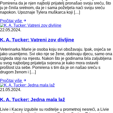
Pomirena da je njen najbolji prijatelj pronašao svoju sreću, što
ju je činila sretnom, da je i sama poželjela naći svoju sreću
napokon. Upoznaje Tylera muškarca koji […]
Pročitaj više
22.05.2024.
K. A. Tucker: Vatreni zov divljine
Veterinarka Marie je osoba koju svi obožavaju. Ipak, osjeća se
jako usamljeno. Svi oko nje se žene, dobivaju djecu, samo ona
izgleda stoji na mjestu. Nakon što je godinama bila zaljubljena
u svog najboljeg prijatelja svjesna je kako mora ostaviti
prošlost iza sebe. Pomirena s tim da je on našao sreću s
drugom ženom i […]
Pročitaj više
21.05.2024.
K. A. Tucker: Jedna mala laž
Livie i Kacey izgubile su roditelje u prometnoj nesreći, a Livie