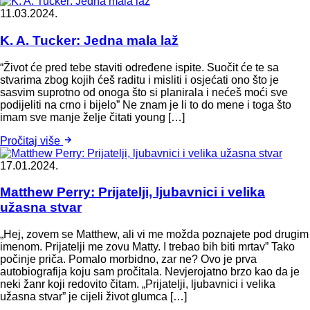
11.03.2024.
K. A. Tucker: Jedna mala laž
“Život će pred tebe staviti određene ispite. Suočit će te sa
stvarima zbog kojih ćeš raditu i misliti i osjećati ono što je
sasvim suprotno od onoga što si planirala i nećeš moći sve
podijeliti na crno i bijelo” Ne znam je li to do mene i toga što
imam sve manje želje čitati young […]
Pročitaj više
17.01.2024.
Matthew Perry: Prijatelji, ljubavnici i velika
užasna stvar
„Hej, zovem se Matthew, ali vi me možda poznajete pod drugim
imenom. Prijatelji me zovu Matty. I trebao bih biti mrtav” Tako
počinje priča. Pomalo morbidno, zar ne? Ovo je prva
autobiografija koju sam pročitala. Nevjerojatno brzo kao da je
neki žanr koji redovito čitam. „Prijatelji, ljubavnici i velika
užasna stvar” je cijeli život glumca […]