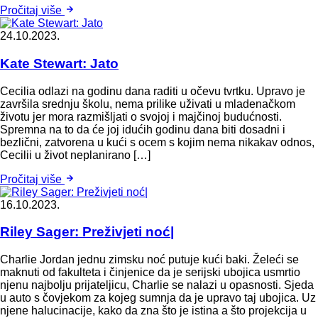
Pročitaj više
24.10.2023.
Kate Stewart: Jato
Cecilia odlazi na godinu dana raditi u očevu tvrtku. Upravo je
završila srednju školu, nema prilike uživati u mladenačkom
životu jer mora razmišljati o svojoj i majčinoj budućnosti.
Spremna na to da će joj idućih godinu dana biti dosadni i
bezlični, zatvorena u kući s ocem s kojim nema nikakav odnos,
Cecilii u život neplanirano […]
Pročitaj više
16.10.2023.
Riley Sager: Preživjeti noć|
Charlie Jordan jednu zimsku noć putuje kući baki. Želeći se
maknuti od fakulteta i činjenice da je serijski ubojica usmrtio
njenu najbolju prijateljicu, Charlie se nalazi u opasnosti. Sjeda
u auto s čovjekom za kojeg sumnja da je upravo taj ubojica. Uz
njene halucinacije, kako da zna što je istina a što projekcija u