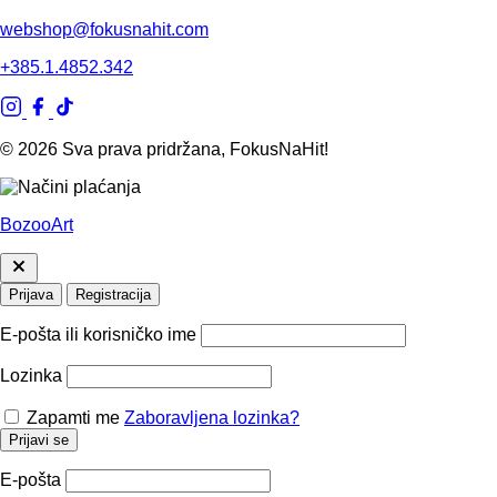
webshop@fokusnahit.com
+385.1.4852.342
© 2026 Sva prava pridržana, FokusNaHit!
BozooArt
Prijava
Registracija
E-pošta ili korisničko ime
Lozinka
Zapamti me
Zaboravljena lozinka?
Prijavi se
E-pošta