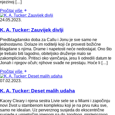
njezinoj […]
Pročitaj više
24.05.2023.
K. A. Tucker: Zauvijek divlji
Predblagdansko doba za Callu i Jonu je sve samo ne
jednostavno. Dolaze im roditelji koji će provesti božićne
blagdane s njima. Drame i napetosti neće nedostajat. Ono što
je trebalo biti lagodno, obiteljsko druženje malo se
zakompliciralo. Pritisci oko vjenčanja, jesu li odredili datum te
Jonah i njegov očuh; njihove svađe ne prestaju. Hoće li […]
Pročitaj više
07.02.2023.
K. A. Tucker: Deset malih udaha
Kacey Cleary i njena sestra Livie sele se u Miami i započinju
novi život u stambenom kompleksu koji je na prvu ruku sve,
samo ne idealan. Uz perverznog susjeda do ekscentrične
susjede s umjetničim imenom pa do zgodnog, misterioznog