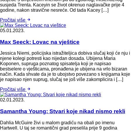
susjeda Trenta. Kaceyin se život okrenuo naglavačke prije 4
godine, nakon stravične nesreće. Od tada Kacey […]
Pročitaj više
05.01.2023.
Max Seeck: Lovac na vještice
Jessica Niemi, policijska istražiteljica dobiva slučaj koji će nju i
njene kolegi potresti kao nijedan dosada. Ubijena Maria
Koponen, supruga poznatog spisatelja koji je napisao
bestselere o vješticama, pronađena je ubijena na vrlo bizaran
način. Kada shvate da je to ubojstvo povezano s knjigama koje
je napisao njen suprug, slučaj se još više zakomplicira i […]
Pročitaj više
02.01.2023.
Samantha Young: Stvari koje nikad nismo rekli
Dahlia McGuire živi u malom gradiću na obali po imenu
Hartwell. U taj se romantični grad preselila prije 9 godina