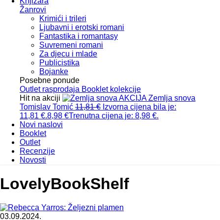
Knjižara
Žanrovi
Krimići i trileri
Ljubavni i erotski romani
Fantastika i romantasy
Suvremeni romani
Za djecu i mlade
Publicistika
Bojanke
Posebne ponude
Outlet
rasprodaja
Booklet
kolekcije
Hit na akciji
AKCIJA
Zemlja snova
Tomislav Tomić
11,81
€
Izvorna cijena bila je:
11,81 €.
8,98
€
Trenutna cijena je: 8,98 €.
Novi naslovi
Booklet
Outlet
Recenzije
Novosti
LovelyBookShelf
03.09.2024.