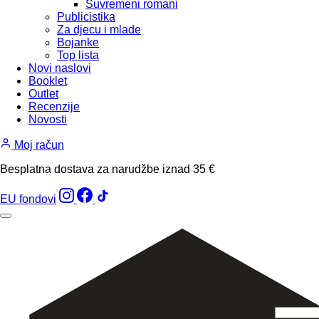
Suvremeni romani
Publicistika
Za djecu i mlade
Bojanke
Top lista
Novi naslovi
Booklet
Outlet
Recenzije
Novosti
Moj račun
Besplatna dostava za narudžbe iznad 35 €
EU fondovi