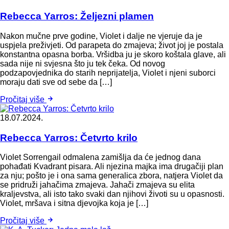
Rebecca Yarros: Željezni plamen
Nakon mučne prve godine, Violet i dalje ne vjeruje da je
uspjela preživjeti. Od parapeta do zmajeva; život joj je postala
konstantna opasna borba. Vršidba ju je skoro koštala glave, ali
sada nije ni svjesna što ju tek čeka. Od novog
podzapovjednika do starih neprijatelja, Violet i njeni suborci
moraju dati sve od sebe da […]
Pročitaj više
18.07.2024.
Rebecca Yarros: Četvrto krilo
Violet Sorrengail odmalena zamišlja da će jednog dana
pohađati Kvadrant pisara. Ali njezina majka ima drugačiji plan
za nju; pošto je i ona sama generalica zbora, natjera Violet da
se pridruži jahačima zmajeva. Jahači zmajeva su elita
kraljevstva, ali isto tako svaki dan njihovi životi su u opasnosti.
Violet, mršava i sitna djevojka koja je […]
Pročitaj više